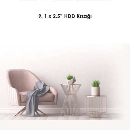
9. 1 x 2.5” HDD Kızağı