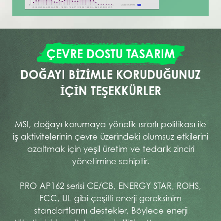
ÇEVRE DOSTU TASARIM
DOĞAYI BIZIMLE KORUDUĞUNUZ
IÇIN TEŞEKKÜRLER
MSI, doğayı korumaya yönelik ısrarlı politikası ile
iş aktivitelerinin çevre üzerindeki olumsuz etkilerini
azaltmak için yeşil üretim ve tedarik zinciri
yönetimine sahiptir.
PRO AP162 serisi CE/CB, ENERGY STAR, ROHS,
FCC, UL gibi çeşitli enerji gereksinim
standartlarını destekler. Böylece enerji