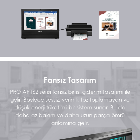
Fansız Tasarım
PRO AP162 serisi fansız bir ısı giderim tasarımı ile
gelir. Böylece sessiz, verimli, toz toplamayan ve
düşük enerji tüketimli bir sistem sunar. Bu da
daha az bakım ve daha uzun parça ömrü
anlamına gelir.