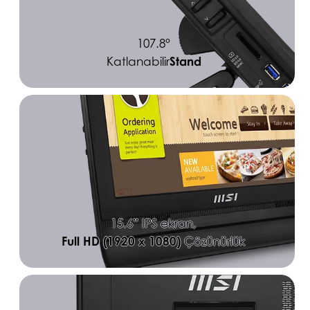
107.8°
Stand
Katlanabilir
15.6” IPS ekran,
Full HD (1920 x 1080)
Çözünürlük