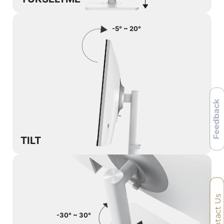
-5° ~ 20°
Feedback
TILT
Contact Us
-30° ~ 30°