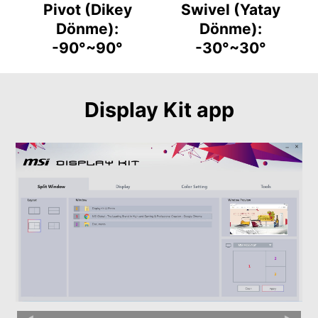
Pivot (Dikey
Swivel (Yatay
Dönme):
Dönme):
-90°~90°
-30°~30°
Display Kit app