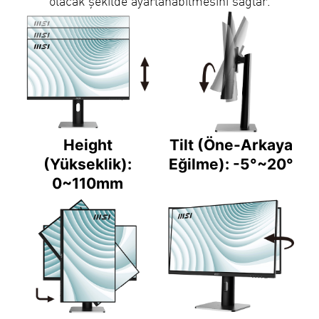
olacak şekilde ayarlanabilmesini sağlar.
Height
Tilt (Öne-Arkaya
(Yükseklik):
Eğilme): -5°~20°
0~110mm