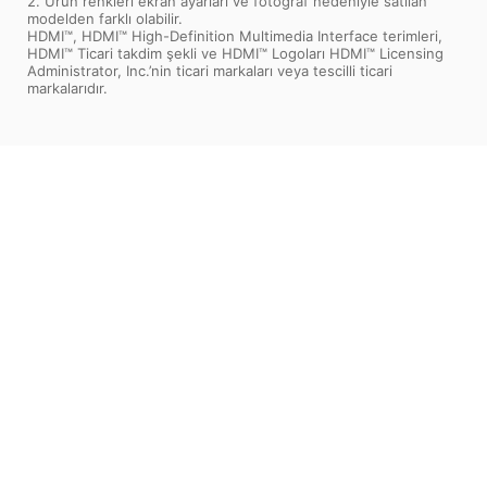
2. Ürün renkleri ekran ayarları ve fotoğraf nedeniyle satılan
modelden farklı olabilir.
HDMI™, HDMI™ High-Definition Multimedia Interface terimleri,
HDMI™ Ticari takdim şekli ve HDMI™ Logoları HDMI™ Licensing
Administrator, Inc.’nin ticari markaları veya tescilli ticari
markalarıdır.