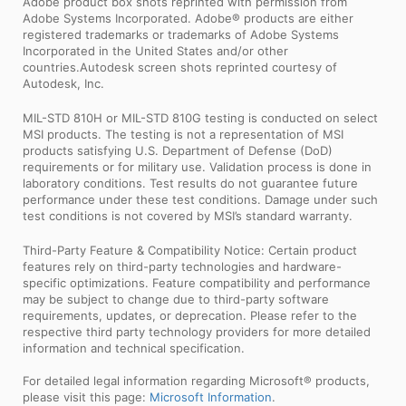
Adobe product box shots reprinted with permission from
Adobe Systems Incorporated. Adobe® products are either
registered trademarks or trademarks of Adobe Systems
Incorporated in the United States and/or other
countries.Autodesk screen shots reprinted courtesy of
Autodesk, Inc.
MIL-STD 810H or MIL-STD 810G testing is conducted on select
MSI products. The testing is not a representation of MSI
products satisfying U.S. Department of Defense (DoD)
requirements or for military use. Validation process is done in
laboratory conditions. Test results do not guarantee future
performance under these test conditions. Damage under such
test conditions is not covered by MSI’s standard warranty.
Third-Party Feature & Compatibility Notice: Certain product
features rely on third-party technologies and hardware-
specific optimizations. Feature compatibility and performance
may be subject to change due to third-party software
requirements, updates, or deprecation. Please refer to the
respective third party technology providers for more detailed
information and technical specification.
For detailed legal information regarding Microsoft® products,
please visit this page:
Microsoft Information
.