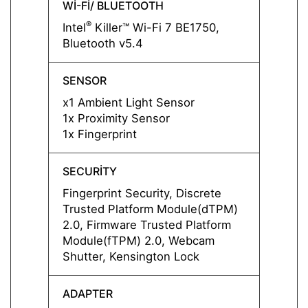
WI-FI/ BLUETOOTH
WI-FI
®
®
Intel
Killer™ Wi-Fi 7 BE1750,
Intel
Bluetooth v5.4
Bluet
SENSOR
SENS
x1 Ambient Light Sensor
x1 Am
1x Proximity Sensor
1x Pro
1x Fingerprint
1x Fin
SECURITY
SECUR
Fingerprint Security, Discrete
Finger
Trusted Platform Module(dTPM)
Trust
2.0, Firmware Trusted Platform
2.0, F
Module(fTPM) 2.0, Webcam
Modul
Shutter, Kensington Lock
Shutte
ADAPTER
ADAP