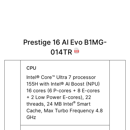
Prestige 16 AI Evo B1MG-
Prest
014TR
CPU
CPU
Intel® Core™ Ultra 7 processor
Intel®
155H with Intel® AI Boost (NPU)
155H w
16 cores (6 P-cores + 8 E-cores
16 cor
+ 2 Low Power E-cores), 22
+ 2 L
®
threads, 24 MB Intel
Smart
thread
Cache, Max Turbo Frequency 4.8
Cache
GHz
GHz