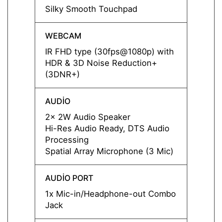
Silky Smooth Touchpad
Silky
WEBCAM
WEBC
IR FHD type (30fps@1080p) with
IR FH
HDR & 3D Noise Reduction+
HDR &
(3DNR+)
(3DNR
AUDIO
AUDI
2x 2W Audio Speaker
2x 2W
Hi-Res Audio Ready, DTS Audio
Hi-Re
Processing
Proce
Spatial Array Microphone (3 Mic)
Spatia
AUDIO PORT
AUDIO
1x Mic-in/Headphone-out Combo
1x Mi
Jack
Jack