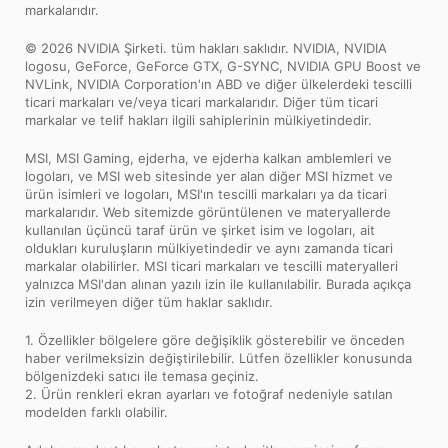
markalarıdır.
© 2026 NVIDIA Şirketi. tüm hakları saklıdır. NVIDIA, NVIDIA
logosu, GeForce, GeForce GTX, G-SYNC, NVIDIA GPU Boost ve
NVLink, NVIDIA Corporation'ın ABD ve diğer ülkelerdeki tescilli
ticari markaları ve/veya ticari markalarıdır. Diğer tüm ticari
markalar ve telif hakları ilgili sahiplerinin mülkiyetindedir.
MSI, MSI Gaming, ejderha, ve ejderha kalkan amblemleri ve
logoları, ve MSI web sitesinde yer alan diğer MSI hizmet ve
ürün isimleri ve logoları, MSI'ın tescilli markaları ya da ticari
markalarıdır. Web sitemizde görüntülenen ve materyallerde
kullanılan üçüncü taraf ürün ve şirket isim ve logoları, ait
oldukları kuruluşların mülkiyetindedir ve aynı zamanda ticari
markalar olabilirler. MSI ticari markaları ve tescilli materyalleri
yalnızca MSI'dan alınan yazılı izin ile kullanılabilir. Burada açıkça
izin verilmeyen diğer tüm haklar saklıdır.
1. Özellikler bölgelere göre değişiklik gösterebilir ve önceden
haber verilmeksizin değiştirilebilir. Lütfen özellikler konusunda
bölgenizdeki satıcı ile temasa geçiniz.
2. Ürün renkleri ekran ayarları ve fotoğraf nedeniyle satılan
modelden farklı olabilir.