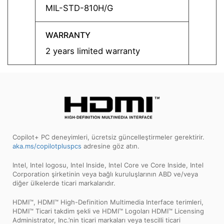
MIL-STD-810H/G
MIL-S
WARRANTY
WARR
2 years limited warranty
2 year
Copilot+ PC deneyimleri, ücretsiz güncelleştirmeler gerektirir.
aka.ms/copilotpluspcs
adresine göz atın.
Intel, Intel logosu, Intel Inside, Intel Core ve Core Inside, Intel
Corporation şirketinin veya bağlı kuruluşlarının ABD ve/veya
diğer ülkelerde ticari markalarıdır.
HDMI™, HDMI™ High-Definition Multimedia Interface terimleri,
HDMI™ Ticari takdim şekli ve HDMI™ Logoları HDMI™ Licensing
Administrator, Inc.’nin ticari markaları veya tescilli ticari