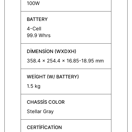
100W
100W
BATTERY
BATT
4-Cell
4-Cell
99.9 Whrs
99.9 
DIMENSION (WXDXH)
DIMEN
358.4 x 254.4 x 16.85-18.95 mm
358.4
WEIGHT (W/ BATTERY)
WEIGH
1.5 kg
1.5 kg
CHASSIS COLOR
CHASS
Stellar Gray
Stella
CERTIFICATION
CERTI