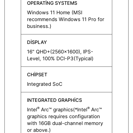
OPERATING SYSTEMS
OPERA
Windows 11 Home (MSI
Windo
recommends Windows 11 Pro for
recom
business.)
busine
DISPLAY
DISPL
16" QHD+(2560x1600), IPS-
16" Q
Level, 100% DCI-P3(Typical)
Level,
CHIPSET
CHIPS
Integrated SoC
Integ
INTEGRATED GRAPHICS
INTEG
®
®
®
Intel
Arc™ graphics(*Intel
Arc™
Intel
graphics requires configuration
graphi
with 16GB dual-channel memory
with 
or above.)
or abo