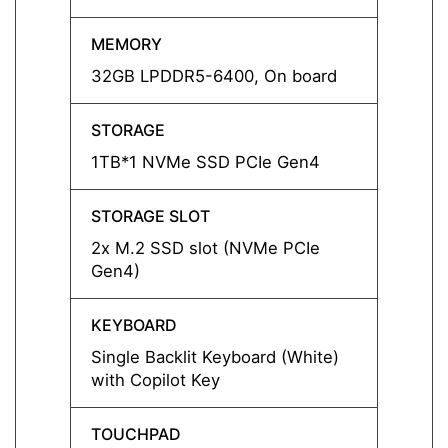
MEMORY
MEMO
32GB LPDDR5-6400, On board
16GB 
STORAGE
STOR
1TB*1 NVMe SSD PCIe Gen4
1TB*1
STORAGE SLOT
STORA
2x M.2 SSD slot (NVMe PCIe
2x M.
Gen4)
Gen4)
KEYBOARD
KEYB
Single Backlit Keyboard (White)
Single
with Copilot Key
with C
TOUCHPAD
TOUC