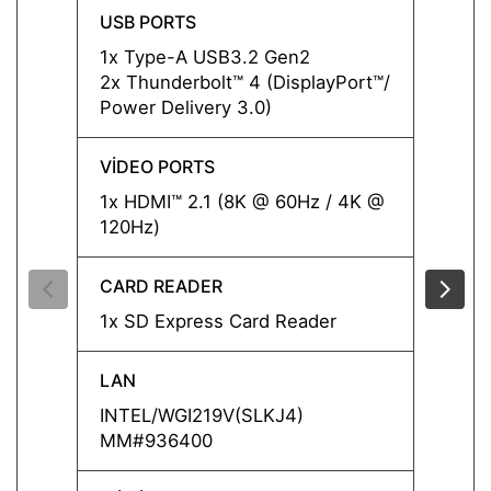
USB PORTS
USB P
1x Type-A USB3.2 Gen2
1x Ty
2x Thunderbolt™ 4 (DisplayPort™/
2x Thu
Power Delivery 3.0)
Power 
VIDEO PORTS
VIDEO
1x HDMI™ 2.1 (8K @ 60Hz / 4K @
1x HD
120Hz)
120Hz
CARD READER
CARD
1x SD Express Card Reader
1x SD
LAN
LAN
INTEL/WGI219V(SLKJ4)
INTEL
MM#936400
MM#9