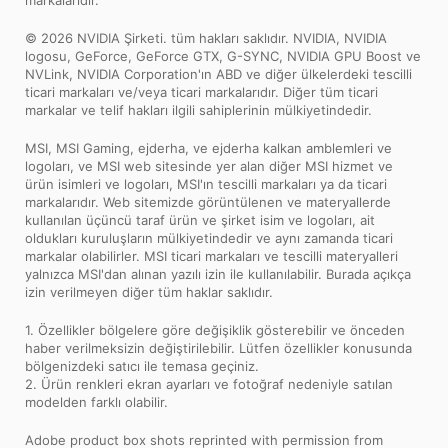
markalarıdır.
© 2026 NVIDIA Şirketi. tüm hakları saklıdır. NVIDIA, NVIDIA
logosu, GeForce, GeForce GTX, G-SYNC, NVIDIA GPU Boost ve
NVLink, NVIDIA Corporation'ın ABD ve diğer ülkelerdeki tescilli
ticari markaları ve/veya ticari markalarıdır. Diğer tüm ticari
markalar ve telif hakları ilgili sahiplerinin mülkiyetindedir.
MSI, MSI Gaming, ejderha, ve ejderha kalkan amblemleri ve
logoları, ve MSI web sitesinde yer alan diğer MSI hizmet ve
ürün isimleri ve logoları, MSI'ın tescilli markaları ya da ticari
markalarıdır. Web sitemizde görüntülenen ve materyallerde
kullanılan üçüncü taraf ürün ve şirket isim ve logoları, ait
oldukları kuruluşların mülkiyetindedir ve aynı zamanda ticari
markalar olabilirler. MSI ticari markaları ve tescilli materyalleri
yalnızca MSI'dan alınan yazılı izin ile kullanılabilir. Burada açıkça
izin verilmeyen diğer tüm haklar saklıdır.
1. Özellikler bölgelere göre değişiklik gösterebilir ve önceden
haber verilmeksizin değiştirilebilir. Lütfen özellikler konusunda
bölgenizdeki satıcı ile temasa geçiniz.
2. Ürün renkleri ekran ayarları ve fotoğraf nedeniyle satılan
modelden farklı olabilir.
Adobe product box shots reprinted with permission from