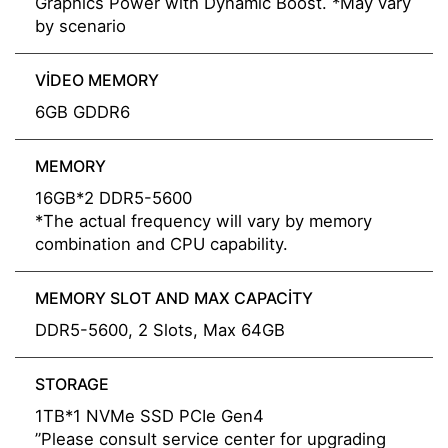
Graphics Power with Dynamic Boost. *May vary
by scenario
VIDEO MEMORY
6GB GDDR6
MEMORY
16GB*2 DDR5-5600
*The actual frequency will vary by memory
combination and CPU capability.
MEMORY SLOT AND MAX CAPACITY
DDR5-5600, 2 Slots, Max 64GB
STORAGE
1TB*1 NVMe SSD PCIe Gen4
”Please consult service center for upgrading