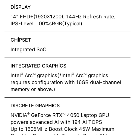
DISPLAY
14" FHD+(1920x1200), 144Hz Refresh Rate,
IPS-Level, 100%sRGB(Typical)
CHIPSET
Integrated SoC
INTEGRATED GRAPHICS
®
®
Intel
Arc™ graphics(*Intel
Arc™ graphics
requires configuration with 16GB dual-channel
memory or above.)
DISCRETE GRAPHICS
®
NVIDIA
GeForce RTX™ 4050 Laptop GPU
powers advanced AI with 194 AI TOPS
Up to 1605MHz Boost Clock 45W Maximum