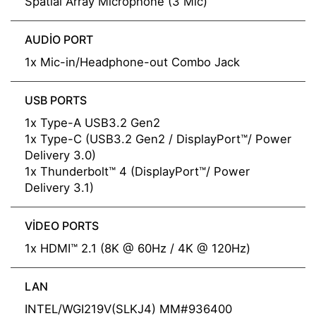
Spatial Array Microphone (3 Mic)
AUDIO PORT
1x Mic-in/Headphone-out Combo Jack
USB PORTS
1x Type-A USB3.2 Gen2
1x Type-C (USB3.2 Gen2 / DisplayPort™/ Power
Delivery 3.0)
1x Thunderbolt™ 4 (DisplayPort™/ Power
Delivery 3.1)
VIDEO PORTS
1x HDMI™ 2.1 (8K @ 60Hz / 4K @ 120Hz)
LAN
INTEL/WGI219V(SLKJ4) MM#936400