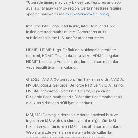
*Upgrade timing may vary by device. Features and app
availability may vary by region. Certain features require
specific hardware(see
aka.ms/windows11-spec
).
Intel, the Intel Logo, Intel Inside, Intel Core, and Core
Inside are trademarks of Intel Corporation or its
subsidiaries in the U.S. and/or other countries.
HDMI™, HDMI™ High-Definition Multimedia Interface
terimleri, HDMI™ Ticari takdim şekli ve HDMI™ Logoları
HDMI™ Licensing Administrator, Inc.’nin ticari markaları
veya tescilli ticari markalarıdır.
© 2026 NVIDIA Corporation. Tüm hakları saklıdır. NVIDIA,
NVIDIA logosu, GeForce, GeForce RTX ve NVIDIA Turing,
NVIDIA Corporation şirketinin ABD ve/veya diğer
ülkelerde ticari markalarıdır. Diğer tüm ticari markalar ait
oldukları şirketlerin mülkiyeti altındadır.
MSI, MSI Gaming, ejderha ve ejderha amblemi isim ve
logoları ve MSI web sitesinde yer alan diğer tüm MSI
hizmet veya ürün isimleri MSI'ın tescilli ticari markalarıdır.
Web sitemizde yer alan ve materyallerde kullanılan