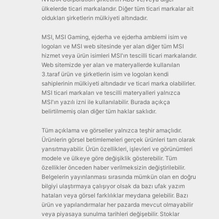
ülkelerde ticari markalarıdır. Diğer tüm ticari markalar ait
oldukları şirketlerin mülkiyeti altındadır.
MSI, MSI Gaming, ejderha ve ejderha amblemi isim ve
logoları ve MSI web sitesinde yer alan diğer tüm MSI
hizmet veya ürün isimleri MSI'ın tescilli ticari markalarıdır.
Web sitemizde yer alan ve materyallerde kullanılan
3.taraf ürün ve şirketlerin isim ve logoları kendi
sahiplerinin mülkiyeti altındadır ve ticari marka olabilirler.
MSI ticari markaları ve tescilli materyalleri yalnızca
MSI'ın yazılı izni ile kullanılabilir. Burada açıkça
belirtilmemiş olan diğer tüm haklar saklıdır.
Tüm açıklama ve görseller yalnızca teşhir amaçlıdır.
Ürünlerin görsel betimlemeleri gerçek ürünleri tam olarak
yansıtmayabilir. Ürün özellikleri, işlevleri ve görünümleri
modele ve ülkeye göre değişiklik gösterebilir. Tüm
özellikler önceden haber verilmeksizin değiştirilebilir.
Belgelerin yayınlanması sırasında mümkün olan en doğru
bilgiyi ulaştırmaya çalışıyor olsak da bazı ufak yazım
hataları veya görsel farklılıklar meydana gelebilir. Bazı
ürün ve yapılandırmalar her pazarda mevcut olmayabilir
veya piyasaya sunulma tarihleri değişebilir. Stoklar