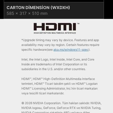
CARTON DIMENSION (WXDXH)
585 x 317 x 510 mm
*Upgrade timing may vary by device. Features and app
availability may vary by region. Certain features require
specific hardware(see
aka.ms/windows11-spec
).
Intel, the Intel Logo, Intel Inside, Intel Core, and Core
Inside are trademarks of Intel Corporation or its
subsidiaries in the U.S. and/or other countries.
HDMI™, HDMI™ High-Definition Multimedia Interface
terimleri, HDMI™ Ticari takdim şekli ve HDMI™ Logoları
HDMI™ Licensing Administrator, Inc.’nin ticari markaları
veya tescilli ticari markalarıdır.
© 2026 NVIDIA Corporation. Tüm hakları saklıdır. NVIDIA,
NVIDIA logosu, GeForce, GeForce RTX ve NVIDIA Turing,
NVIDIA Corporation şirketinin ABD ve/veya diğer