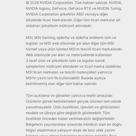
© 2026 NVIDIA Corporation. Tüm hakları saklıdır. NVIDIA,
NVIDIA logosu, GeForce, GeForce RTX ve NVIDIA Turing,
NVIDIA Corporation şirketinin ABD ve/veya diğer
ülkelerde ticari markalarıdır. Diğer tüm ticari markalar ait
oldukları şirketlerin mülkiyeti altındadır.
MSI, MSI Gaming, ejderha ve ejderha amblemi isim ve
logoları ve MSI web sitesinde yer alan diğer tüm MSI
hizmet veya ürün isimleri MSI'ın tescilli ticari markalarıdır.
Web sitemizde yer alan ve materyallerde kullanılan
3.taraf ürün ve şirketlerin isim ve logoları kendi
sahiplerinin mülkiyeti altındadır ve ticari marka olabilirler.
MSI ticari markaları ve tescilli materyalleri yalnızca
MSI'ın yazılı izni ile kullanılabilir. Burada açıkça
belirtilmemiş olan diğer tüm haklar saklıdır.
Tüm açıklama ve görseller yalnızca teşhir amaçlıdır.
Ürünlerin görsel betimlemeleri gerçek ürünleri tam olarak
yansıtmayabilir. Ürün özellikleri, işlevleri ve görünümleri
modele ve ülkeye göre değişiklik gösterebilir. Tüm
özellikler önceden haber verilmeksizin değiştirilebilir.
Belgelerin yayınlanması sırasında mümkün olan en doğru
bilgiyi ulaştırmaya çalışıyor olsak da bazı ufak yazım
hataları veya görsel farklılıklar meydana gelebilir. Bazı