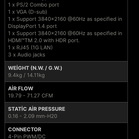
1 x PS/2 Combo port
1 x VGA (D-sub)
1 x Support 3840x2160 @60Hz as specified in
DisplayPort 1.4 port
1 x Support 3840x2160 @60Hz as specified in
HDMI™TM 2.0 with HDR port.
1 x RJ45 (1G LAN)
3 x Audio jacks
WEIGHT (N.W. / G.W.)
9.4kg / 14.11kg
AIR FLOW
19.79 - 71.27 CFM
STATIC AIR PRESSURE
0.16 - 2.09 mm-H20
CONNECTOR
4-Pin PWM/DC