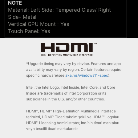
NOTE
Material: Left Side: Tempered Glass/ Right
Side- Metal
Vertical GPU Mount : Yes
Touch Panel: Yes
*Upgrade timing may vary by device. Features and app
availability may vary by region. Certain features require
specific hardware(see
aka.ms/windows11-spec
).
Intel, the Intel Logo, Intel Inside, Intel Core, and Core
Inside are trademarks of Intel Corporation or its
subsidiaries in the U.S. and/or other countries.
HDMI™, HDMI™ High-Definition Multimedia Interface
terimleri, HDMI™ Ticari takdim şekli ve HDMI™ Logoları
HDMI™ Licensing Administrator, Inc.’nin ticari markaları
veya tescilli ticari markalarıdır.