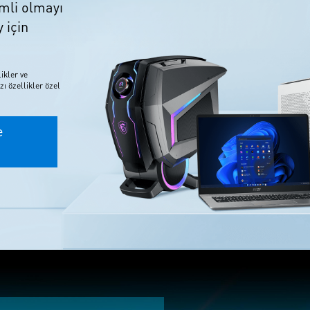
imli olmayı
 için
ikler ve
zı özellikler özel
e