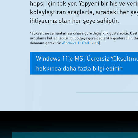
hepsi için tek yer. Yepyeni bir his ve ver
kolaylaştıran araçlarla, sıradaki her şey
ihtiyacınız olan her şeye sahiptir.
*Yükseltme zamanlaması cihaza göre değişiklik gösterebilir. Özell
uygulama kullanılabilirliği bölgeye göre değişiklik gösterebilir. Ba
donanım gerektirir
Windows 11 Özellikleri
).
Windows 11'e MSI Ücretsiz Yükseltm
hakkında daha fazla bilgi edinin