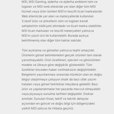
MSI, MSI Gaming, ejderha ve ejderha amblemi isim ve
logoları ve MSI web sitesinde yer alan diğer tüm MSI
hizmet veya ürün isimleri MSI'ın tescilli ticari markalarıdır.
Web sitemizde yer alan ve materyallerde kullanılan
3.taraf ürün ve şirketlerin isim ve logoları kendi
sahiplerinin mülkiyeti altındadır ve ticari marka olabilirler.
MSI ticari markaları ve tescilli materyalleri yalnızca
MSI'ın yazılı izni ile kullanılabilir. Burada açıkça
belirtilmemiş olan diğer tüm haklar saklıdır.
Tüm açıklama ve görseller yalnızca teşhir amaçlıdır.
Ürünlerin görsel betimlemeleri gerçek ürünleri tam olarak
yansıtmayabilir. Ürün özellikleri, işlevleri ve görünümleri
modele ve ülkeye göre değişiklik gösterebilir. Tüm
özellikler önceden haber verilmeksizin değiştirilebilir.
Belgelerin yayınlanması sırasında mümkün olan en doğru
bilgiyi ulaştırmaya çalışıyor olsak da bazı ufak yazım
hataları veya görsel farklılıklar meydana gelebilir. Bazı
ürün ve yapılandırmalar her pazarda mevcut olmayabilir
veya piyasaya sunulma tarihleri değişebilir. Stoklar
sınırlıdır. Sunulan fırsat, teklif ve teknik detaylar
açısından en güncel ve doğru bilgi için bölgenizdeki
yetkili MSI satıcısı ile irtibata geçiniz.