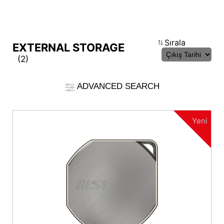
Sonuçları Karşılaştır
Sırala
EXTERNAL STORAGE
(2)
*
Farklılıklar kırmızı ile işaretlenmiştir
Filter
ADVANCED SEARCH
cmsfront_lang.Filter
Geri
{{feature}}
Yeni
Clear All
Arayüz
USB4 40Gbps
USB 3.2 Gen 2x2
{{thistitle1[key] || title[key]}}
Seri
{{item}}
{{item}}
DATAMAG Series