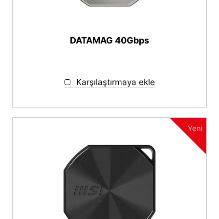
Özellikler
Magnetic
DATAMAG 40Gbps
Bağlanabilirlik
USB-C
Karşılaştırmaya ekle
USB-A
Kapasite
Yeni
1TB
2TB
4TB
autorenew
RESET