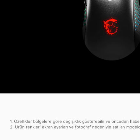
1. Özellikler bölgelere göre değişiklik gösterebilir ve önceden haber
2. Ürün renkleri ekran ayarları ve fotoğraf nedeniyle satılan modelden