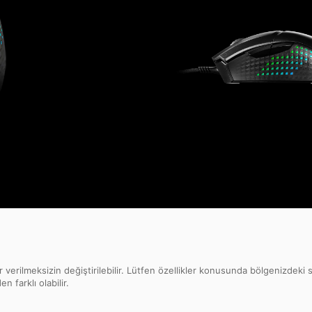
 verilmeksizin değiştirilebilir. Lütfen özellikler konusunda bölgenizdeki s
 farklı olabilir.