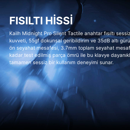
FISILTI HİSSİ
Kailh Midnight Pro Silent Tactile anahtar fısıltı sess
kuvveti, 55gf dokunsal geribildirim ve 35dB altı gür
ön seyahat mesafesi, 3.7mm toplam seyahat mesaf
kadar test edilmiş parça ömrü ile bu klavye dayanıkl
tamamen sessiz bir kullanım deneyimi sunar.