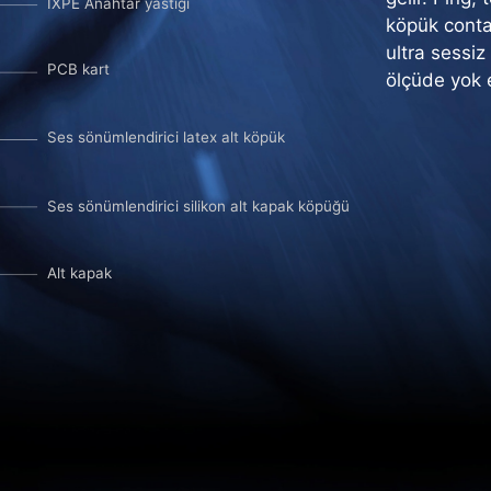
IXPE Anahtar yastığı
köpük contal
ultra sessiz
PCB kart
ölçüde yok 
Ses sönümlendirici latex alt köpük
Ses sönümlendirici silikon alt kapak köpüğü
Alt kapak