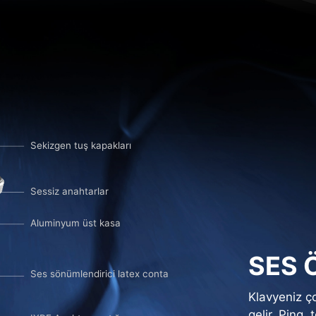
Sekizgen tuş kapakları
Sessiz anahtarlar
Aluminyum üst kasa
SES 
Ses sönümlendirici latex conta
Klavyeniz ç
gelir. Ping,