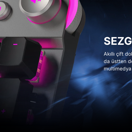
SEZG
Akıllı çift 
da üstten de
multimedya d