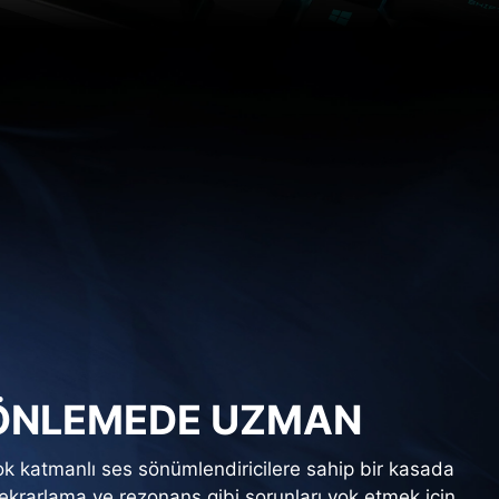
ÖNLEMEDE UZMAN
ok katmanlı ses sönümlendiricilere sahip bir kasada
 tekrarlama ve rezonans gibi sorunları yok etmek için