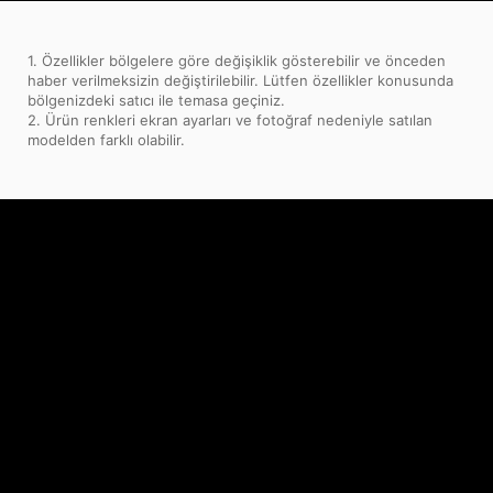
1. Özellikler bölgelere göre değişiklik gösterebilir ve önceden
haber verilmeksizin değiştirilebilir. Lütfen özellikler konusunda
bölgenizdeki satıcı ile temasa geçiniz.
2. Ürün renkleri ekran ayarları ve fotoğraf nedeniyle satılan
modelden farklı olabilir.