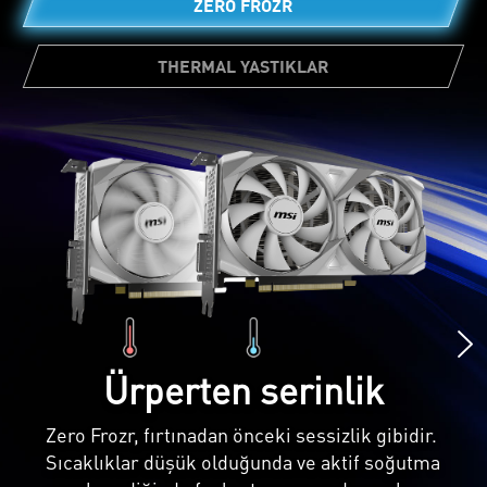
ZERO FROZR
THERMAL YASTIKLAR
Kartın farklı bölgelerine uygulanan çok
miktarda termal pedler, sıcaklığı doğrudan
soğutma bloğuna yönlendirerek ısı aktarımı
hızlandırır.
Ürperten serinlik
Zero Frozr, fırtınadan önceki sessizlik gibidir.
Sıcaklıklar düşük olduğunda ve aktif soğutma