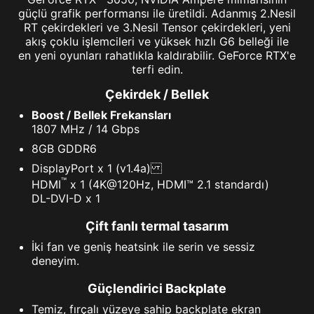
güçlü grafik performansı ile üretildi. Adanmış 2.Nesil
RT çekirdekleri ve 3.Nesil Tensor çekirdekleri, yeni
akış çoklu işlemcileri ve yüksek hızlı G6 belleği ile
en yeni oyunları rahatlıkla kaldırabilir. GeForce RTX'e
terfi edin.
Çekirdek / Bellek
Boost / Bellek Frekansları
1807 MHz / 14 Gbps
8GB GDDR6
DisplayPort x 1 (v1.4a)
™
HDMI
x 1 (4K@120Hz, HDMI™ 2.1 standardı)
DL-DVI-D x 1
Çift fanlı termal tasarım
İki fan ve geniş heatsink ile serin ve sessiz
deneyim.
Güçlendirici Backplate
Temiz, fırçalı yüzeye sahip backplate ekran