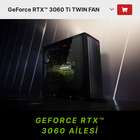
GeForce RTX™ 3060 Ti TWIN FAN
GEFORCE RTX™
3060 AİLESİ