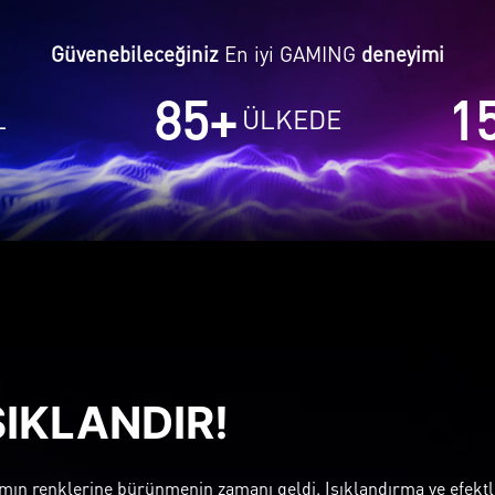
Güvenebileceğiniz
En iyi GAMING
deneyimi
85
+
1
L
ÜLKEDE
ŞIKLANDIR!
mın renklerine bürünmenin zamanı geldi. Işıklandırma ve efektl