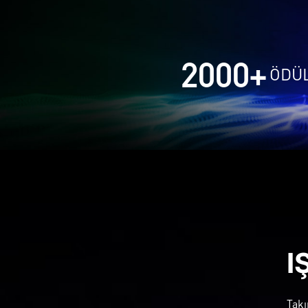
2000
+
ÖDÜ
I
Takı