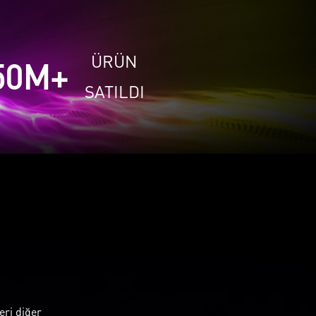
ÜRÜN
50
M+
SATILDI
eri diğer