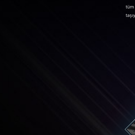
tüm 
taşı