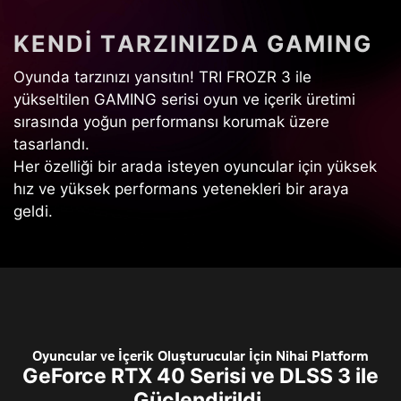
K
E
N
D
İ
T
A
R
Z
I
N
I
Z
D
A
G
A
M
I
N
G
Oyunda tarzınızı yansıtın! TRI FROZR 3 ile
yükseltilen GAMING serisi oyun ve içerik üretimi
sırasında yoğun performansı korumak üzere
tasarlandı.
Her özelliği bir arada isteyen oyuncular için yüksek
hız ve yüksek performans yetenekleri bir araya
geldi.
Oyuncular ve İçerik Oluşturucular İçin Nihai Platform
GeForce RTX 40 Serisi ve DLSS 3 ile
Güçlendirildi.