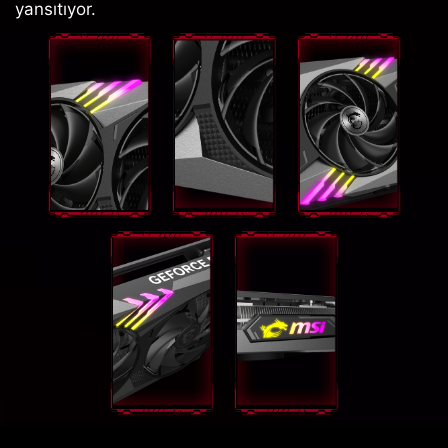
yansıtıyor.
GEFORCE RTX® 4080 GAMING X