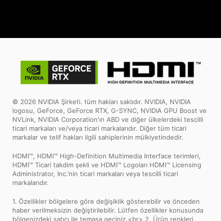
© 2026 NVIDIA Şirketi. tüm hakları saklıdır. NVIDIA, NVIDIA
logosu, GeForce, GeForce RTX, G-SYNC, NVIDIA GPU Boost ve
NVLink, NVIDIA Corporation'ın ABD ve diğer ülkelerdeki tescilli
ticari markaları ve/veya ticari markalarıdır. Diğer tüm ticari
markalar ve telif hakları ilgili sahiplerinin mülkiyetindedir.
HDMI™, HDMI™ High-Definition Multimedia Interface terimleri,
HDMI™ Ticari takdim şekli ve HDMI™ Logoları HDMI™ Licensing
Administrator, Inc.’nin ticari markaları veya tescilli ticari
markalarıdır.
1. Özellikler bölgelere göre değişiklik gösterebilir ve önceden
haber verilmeksizin değiştirilebilir. Lütfen özellikler konusunda
bölgenizdeki satıcı ile temasa geçiniz.<br> 2. Ürün renkleri