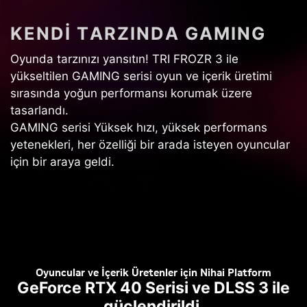
K
E
N
D
I
T
A
R
Z
I
N
D
A
G
A
M
I
N
G
Oyunda tarzınızı yansıtın! TRI FROZR 3 ile
yükseltilen GAMING serisi oyun ve içerik üretimi
sırasında yoğun performansı korumak üzere
tasarlandı.
GAMING serisi Yüksek hızı, yüksek performans
yetenekleri, her özelliği bir arada isteyen oyuncular
için bir araya geldi.
Oyuncular ve İçerik Üretenler için Nihai Platform
GeForce RTX 40 Serisi ve DLSS 3 ile
güçlendirildi.