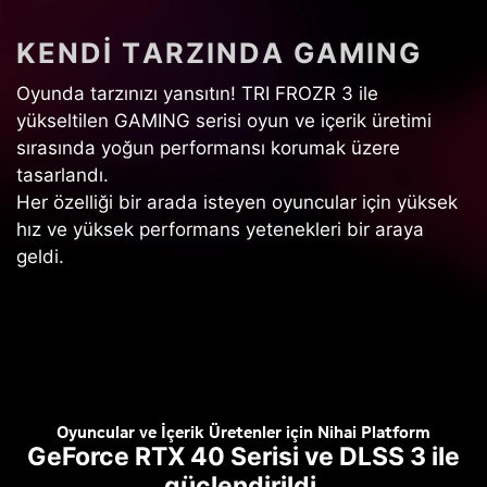
K
E
N
D
I
T
A
R
Z
I
N
D
A
G
A
M
I
N
G
Oyunda tarzınızı yansıtın! TRI FROZR 3 ile
yükseltilen GAMING serisi oyun ve içerik üretimi
sırasında yoğun performansı korumak üzere
tasarlandı.
Her özelliği bir arada isteyen oyuncular için yüksek
hız ve yüksek performans yetenekleri bir araya
geldi.
Oyuncular ve İçerik Üretenler için Nihai Platform
GeForce RTX 40 Serisi ve DLSS 3 ile
güçlendirildi.