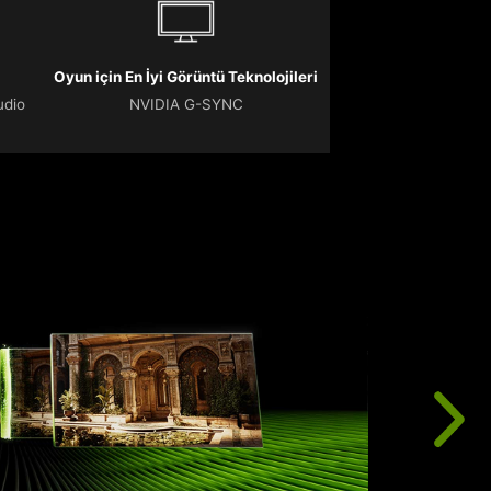
Oyun için En İyi Görüntü Teknolojileri
udio
NVIDIA G-SYNC
N
G
b
ç
s