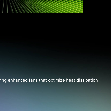
ing enhanced fans that optimize heat dissipation