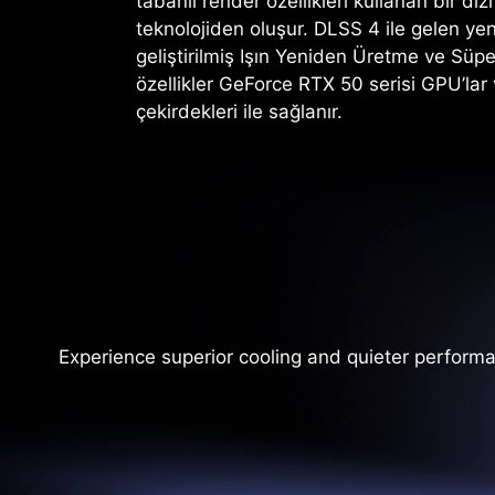
tabanlı render özellikleri kullanan bir diz
teknolojiden oluşur. DLSS 4 ile gelen ye
geliştirilmiş Işın Yeniden Üretme ve Süp
özellikler GeForce RTX 50 serisi GPU’lar
çekirdekleri ile sağlanır.
Experience superior cooling and quieter perform