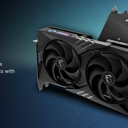
e
ts with