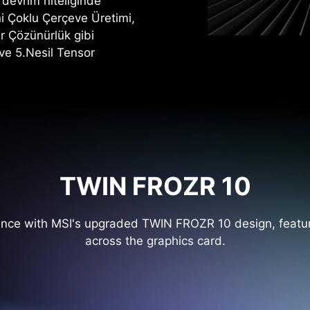
i devrim niteliğinde
ni Çoklu Çerçeve Üretimi,
er Çözünürlük gibi
 ve 5.Nesil Tensor
TWIN FROZR 10
ance with MSI's upgraded TWIN FROZR 10 design, featur
across the graphics card.