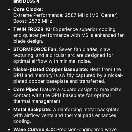
and DLSS 4
Core Clocks:
Extreme Performance: 2587 MHz (MSI Center)
Boost: 2572 MHz
TWIN FROZR 10:
Experience superior cooling
and quieter performance with MSI's enhanced fan
blade design.
STORMFORCE Fan:
Seven fan blades, claw
texturing, and a circular arc are designed for
optimal airflow with minimal noise.
Nickel-plated Copper Baseplate:
Heat from the
GPU and memory is swiftly captured by a nickel-
plated copper baseplate and transferred.
Core Pipes
feature a square design to maximize
contact with the GPU baseplate for optimal
thermal management.
Metal Backplate:
A reinforcing metal backplate
with airflow vents and thermal pads enhances
cooling.
Wave Curved 4.0:
Precision-engineered wave