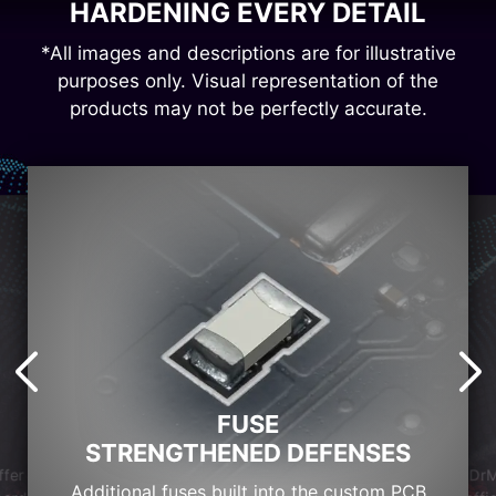
HARDENING EVERY DETAIL
*All images and descriptions are for illustrative
purposes only. Visual representation of the
products may not be perfectly accurate.
FUSE
STRENGTHENED DEFENSES
DrM
ffer
Additional fuses built into the custom PCB