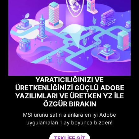
IĞINIZI VE
ZI GÜÇLÜ ADOBE
NORTON GAME OPTI
 ÜRETKEN YZ ILE
OYUN PERFORMAN
BIRAKIN
MAKSIMUMA ULAŞ
nlara en iyi Adobe
Oyundan ödün vermeden güve
 boyunca bizden!
atlatın.
Game Optimizer, optimum oyun
E GIT