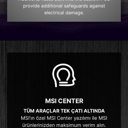
effi
oard
provide additional safeguards against
electrical damage.
MSI CENTER
TÜM ARAÇLAR TEK ÇATI ALTINDA
MSI'ın özel MSI Center yazılımı ile MSI
ürünlerinizden maksimum verim alın.