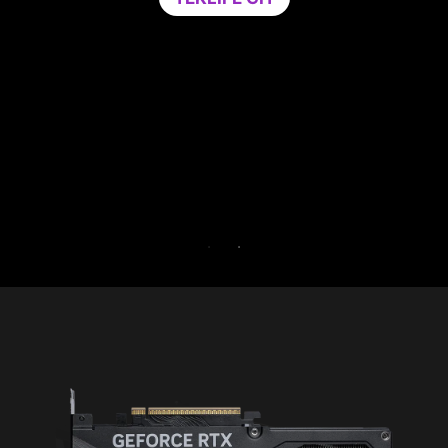
gerekli CPU gücünü adamak iç
taşımayan uygulamaları tek bir
eder. Performansınızı artırır
PC'nizin güvenliğini gü
Game Optimizer ve Norton 360
gün boyunca ücretsiz 
30 GÜNLÜK BEDAVA DEN