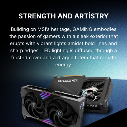
STRENGTH AND ARTISTRY
Building on MSI's heritage, GAMING embodies
the passion of gamers with a sleek exterior that
erupts with vibrant lights amidst bold lines and
sharp edges. LED lighting is diffused through a
frosted cover and a dragon totem that radiate
energy.