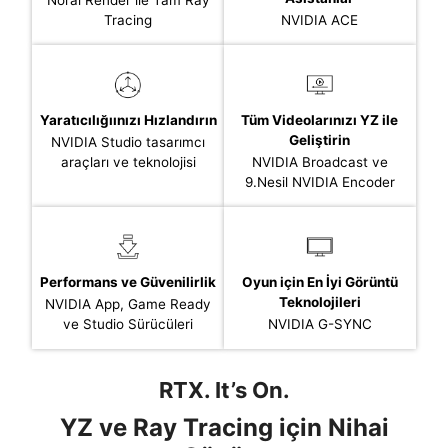
Nöral Render ile Tam Ray
Tracing
NVIDIA ACE
Yaratıcılığıınızı Hızlandırın
Tüm Videolarınızı YZ ile
Geliştirin
NVIDIA Studio tasarımcı
araçları ve teknolojisi
NVIDIA Broadcast ve
9.Nesil NVIDIA Encoder
Performans ve Güvenilirlik
Oyun için En İyi Görüntü
Teknolojileri
NVIDIA App, Game Ready
ve Studio Sürücüleri
NVIDIA G-SYNC
RTX. It’s On.
YZ ve Ray Tracing için Nihai