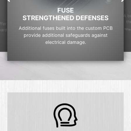
FUSE
A b
STRENGTHENED DEFENSES
th
ffer
Additional fuses built into the custom PCB
oard
*Ple
provide additional safeguards against
electrical damage.