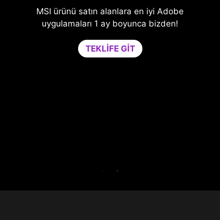
MSI ürünü satın alanlara en iyi Adobe
iye
Oy
uygulamaları 1 ay boyunca bizden!
çin
Ga
TEKLIFE GIT
nem
ge
le
t
da
e
 30
Ga