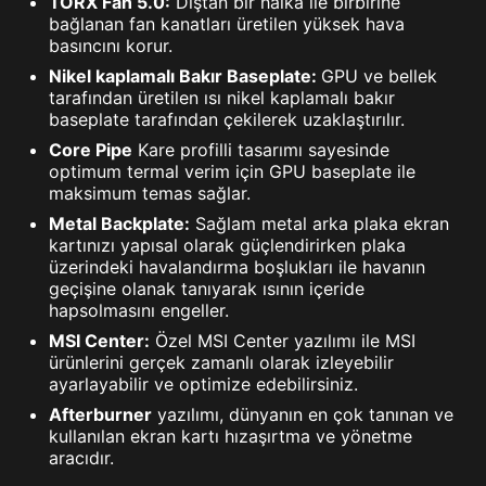
TORX Fan 5.0:
Dıştan bir halka ile birbirine
bağlanan fan kanatları üretilen yüksek hava
basıncını korur.
Nikel kaplamalı Bakır Baseplate:
GPU ve bellek
tarafından üretilen ısı nikel kaplamalı bakır
baseplate tarafından çekilerek uzaklaştırılır.
Core Pipe
Kare profilli tasarımı sayesinde
optimum termal verim için GPU baseplate ile
maksimum temas sağlar.
Metal Backplate:
Sağlam metal arka plaka ekran
kartınızı yapısal olarak güçlendirirken plaka
üzerindeki havalandırma boşlukları ile havanın
geçişine olanak tanıyarak ısının içeride
hapsolmasını engeller.
MSI Center:
Özel MSI Center yazılımı ile MSI
ürünlerini gerçek zamanlı olarak izleyebilir
ayarlayabilir ve optimize edebilirsiniz.
Afterburner
yazılımı, dünyanın en çok tanınan ve
kullanılan ekran kartı hızaşırtma ve yönetme
aracıdır.