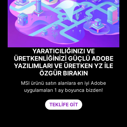
YARATICILIĞINIZI VE
ÜRETKENLIĞINIZI GÜÇLÜ ADOBE
YAZILIMLARI VE ÜRETKEN YZ ILE
ÖZGÜR BIRAKIN
MSI ürünü satın alanlara en iyi Adobe
iye
Oy
uygulamaları 1 ay boyunca bizden!
çin
Ga
TEKLIFE GIT
nem
ge
le
t
da
e