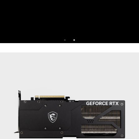
gün boyunca ücretsiz deneyin
30 GÜNLÜK BEDAVA DENEME S