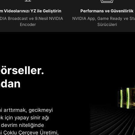
m Videolarınızı YZ ile Geliştirin
Performans ve Güvenilirlik
DIA Broadcast ve 9.Nesil NVIDIA
NVIDIA App, Game Ready ve St
Encoder
Sürücüleri
örseller.
ndan
 arttırmak, gecikmeyi
k için yapay sinir ağı
i devrim niteliğinde
ni Çoklu Çerçeve Üretimi,