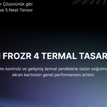
er Çözünürlük gibi
 ve 5.Nesil Tensor
I FROZR 4 TERMAL TASAR
ımı kontrolü ve gelişmiş termal yeniliklerle üstün soğut
ekran kartınızın genel performansını arttırır.