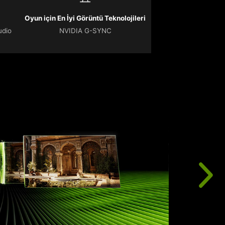
Oyun için En İyi Görüntü Teknolojileri
udio
NVIDIA G-SYNC
N
G
b
ç
s