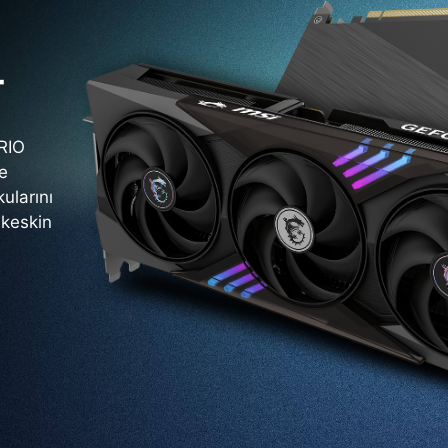
T
RIO
ve
ularını
 keskin