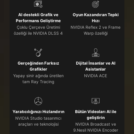
AI destekli Grafik ve
Oyun Kazandıran Tepki
Performans Geliştirme
Hızı
Çoklu Çerçeve Üretimi
NVIDIA Reflex 2 ve Frame
özelliği ile NVIDIA DLSS 4
Warp özelliği
Gerçeğinden Farksız
Dijital İnsanlar ve AI
Grafikler
Asistanlar
Yapay sinir ağında üretilen
NVIDIA ACE
tam Ray Tracing
Yaratıcılığınızı Hızlandırın
Bütün Videoları AI ile
geliştirin
NVIDIA Studio tasarımcı
araçları ve teknolojisi
NVIDIA Broadcast ve
9.Nesil NVIDIA Encoder