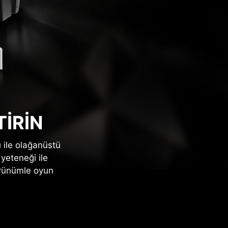
İRİN
ı ile olağanüstü
yeteneği ile
örünümle oyun