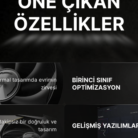
ÖNE ÇIKAN
ÖZELLİKLER
ZELLİKL
BİRİNCİ SINIF
rmal tasarımda evrimin
OPTİMİZASYON
zirvesi
Rakipsiz bir doğruluk ve
GELİŞMİŞ
YAZILIMLA
tasarım