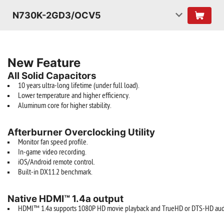
N730K-2GD3/OCV5
New Feature
All Solid Capacitors
10 years ultra-long lifetime (under full load).
Lower temperature and higher efficiency.
Aluminum core for higher stability.
Afterburner Overclocking Utility
Monitor fan speed profile.
In-game video recording.
iOS/Android remote control.
Built-in DX11.2 benchmark.
Native HDMI™ 1.4a output
HDMI™ 1.4a supports 1080P HD movie playback and TrueHD or DTS-HD audi