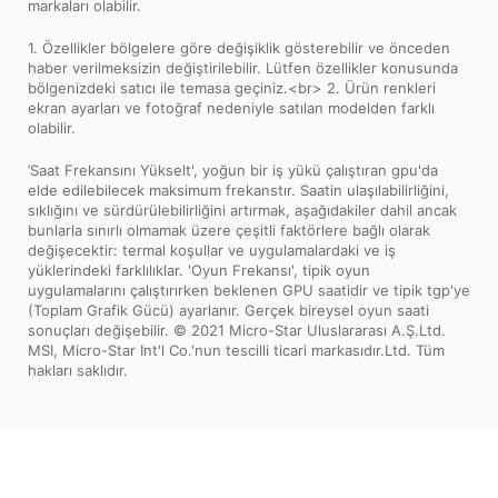
markaları olabilir.
1. Özellikler bölgelere göre değişiklik gösterebilir ve önceden
haber verilmeksizin değiştirilebilir. Lütfen özellikler konusunda
bölgenizdeki satıcı ile temasa geçiniz.<br> 2. Ürün renkleri
ekran ayarları ve fotoğraf nedeniyle satılan modelden farklı
olabilir.
’Saat Frekansını Yükselt', yoğun bir iş yükü çalıştıran gpu'da
elde edilebilecek maksimum frekanstır. Saatin ulaşılabilirliğini,
sıklığını ve sürdürülebilirliğini artırmak, aşağıdakiler dahil ancak
bunlarla sınırlı olmamak üzere çeşitli faktörlere bağlı olarak
değişecektir: termal koşullar ve uygulamalardaki ve iş
yüklerindeki farklılıklar. 'Oyun Frekansı', tipik oyun
uygulamalarını çalıştırırken beklenen GPU saatidir ve tipik tgp'ye
(Toplam Grafik Gücü) ayarlanır. Gerçek bireysel oyun saati
sonuçları değişebilir. © 2021 Micro-Star Uluslararası A.Ş.Ltd.
MSI, Micro-Star Int'l Co.'nun tescilli ticari markasıdır.Ltd. Tüm
hakları saklıdır.