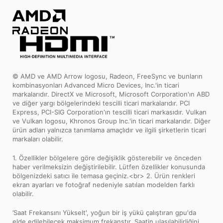
© AMD ve AMD Arrow logosu, Radeon, FreeSync ve bunların
kombinasyonları Advanced Micro Devices, Inc.'in ticari
markalarıdır. DirectX ve Microsoft, Microsoft Corporation'ın ABD
ve diğer yargı bölgelerindeki tescilli ticari markalarıdır. PCI
Express, PCI-SIG Corporation'ın tescilli ticari markasıdır. Vulkan
ve Vulkan logosu, Khronos Group Inc.'in ticari markalarıdır. Diğer
ürün adları yalnızca tanımlama amaçlıdır ve ilgili şirketlerin ticari
markaları olabilir.
1. Özellikler bölgelere göre değişiklik gösterebilir ve önceden
haber verilmeksizin değiştirilebilir. Lütfen özellikler konusunda
bölgenizdeki satıcı ile temasa geçiniz.<br> 2. Ürün renkleri
ekran ayarları ve fotoğraf nedeniyle satılan modelden farklı
olabilir.
’Saat Frekansını Yükselt', yoğun bir iş yükü çalıştıran gpu'da
elde edilebilecek maksimum frekanstır. Saatin ulaşılabilirliğini,