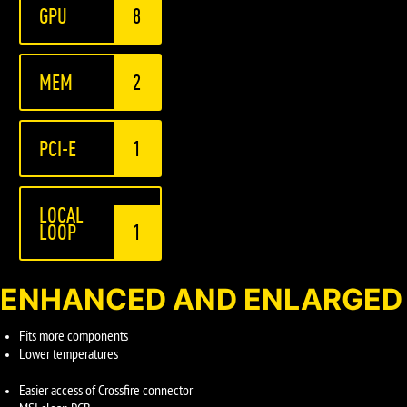
GPU
8
MEM
2
PCI-E
1
LOCAL
LOOP
1
ENHANCED AND ENLARGED 
Fits more components
Lower temperatures
Easier access of Crossfire connector