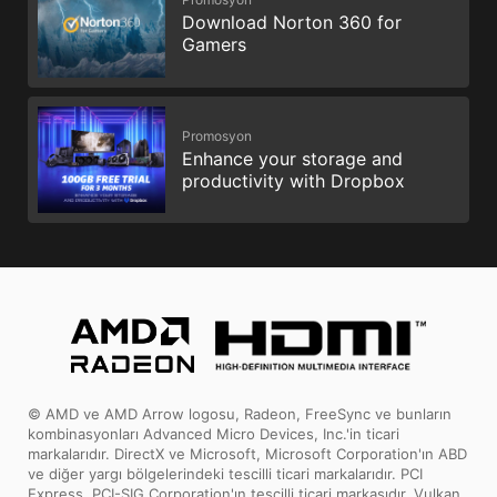
Download Norton 360 for
Gamers
Promosyon
Enhance your storage and
productivity with Dropbox
© AMD ve AMD Arrow logosu, Radeon, FreeSync ve bunların
kombinasyonları Advanced Micro Devices, Inc.'in ticari
markalarıdır. DirectX ve Microsoft, Microsoft Corporation'ın ABD
ve diğer yargı bölgelerindeki tescilli ticari markalarıdır. PCI
Express, PCI-SIG Corporation'ın tescilli ticari markasıdır. Vulkan