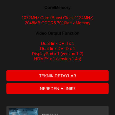
Core/Memory
1072MHz Core (Boost Clock:1124MHz)
2048MB GDDR5 7010MHz Memory
Video Output Function
Dual-link DVI-I x 1
Dual-
link DVI-D x 1
DisplayPort x 1 (version 1.2)
HDMI™ x 1 (version 1.4a)
TEKNIK DETAYLAR
NEREDEN ALINIR?
Promosyon