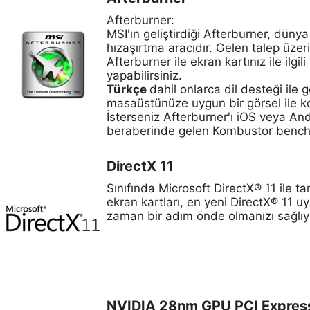
Afterburner:
MSI'ın geliştirdiği Afterburner, düny
hızaşırtma aracıdır. Gelen talep üzer
Afterburner ile ekran kartınız ile ilgi
yapabilirsiniz.
Türkçe
dahil onlarca dil desteği ile
masaüstünüze uygun bir görsel ile kol
İsterseniz Afterburner'ı iOS veya An
beraberinde gelen Kombustor benchmark
DirectX 11
Sınıfında Microsoft DirectX® 11 ile 
ekran kartları, en yeni DirectX® 11
zaman bir adım önde olmanızı sağlıy
NVIDIA 28nm GPU PCI Expres