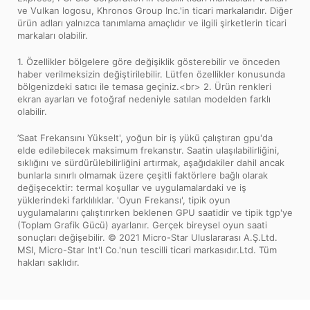
ve Vulkan logosu, Khronos Group Inc.'in ticari markalarıdır. Diğer
ürün adları yalnızca tanımlama amaçlıdır ve ilgili şirketlerin ticari
markaları olabilir.
1. Özellikler bölgelere göre değişiklik gösterebilir ve önceden
haber verilmeksizin değiştirilebilir. Lütfen özellikler konusunda
bölgenizdeki satıcı ile temasa geçiniz.<br> 2. Ürün renkleri
ekran ayarları ve fotoğraf nedeniyle satılan modelden farklı
olabilir.
’Saat Frekansını Yükselt', yoğun bir iş yükü çalıştıran gpu'da
elde edilebilecek maksimum frekanstır. Saatin ulaşılabilirliğini,
sıklığını ve sürdürülebilirliğini artırmak, aşağıdakiler dahil ancak
bunlarla sınırlı olmamak üzere çeşitli faktörlere bağlı olarak
değişecektir: termal koşullar ve uygulamalardaki ve iş
yüklerindeki farklılıklar. 'Oyun Frekansı', tipik oyun
uygulamalarını çalıştırırken beklenen GPU saatidir ve tipik tgp'ye
(Toplam Grafik Gücü) ayarlanır. Gerçek bireysel oyun saati
sonuçları değişebilir. © 2021 Micro-Star Uluslararası A.Ş.Ltd.
MSI, Micro-Star Int'l Co.'nun tescilli ticari markasıdır.Ltd. Tüm
hakları saklıdır.