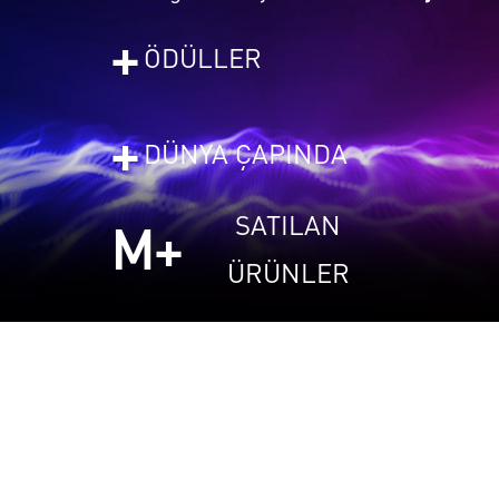
+
ÖDÜLLER
+
DÜNYA ÇAPINDA
SATILAN
M+
ÜRÜNLER
®
DIRECTX
RAYTRACING
Fotogerçekçi Oyunlar
DirectX Raytracing (DXR) oyunlara yeni bir