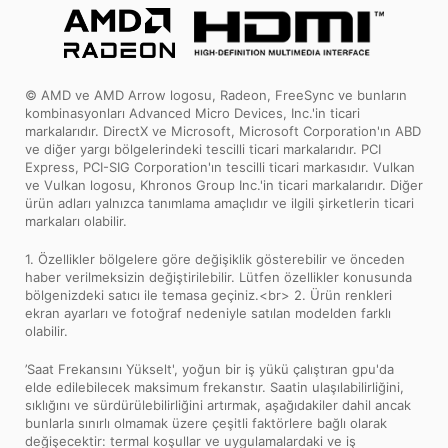
© AMD ve AMD Arrow logosu, Radeon, FreeSync ve bunların
kombinasyonları Advanced Micro Devices, Inc.'in ticari
markalarıdır. DirectX ve Microsoft, Microsoft Corporation'ın ABD
ve diğer yargı bölgelerindeki tescilli ticari markalarıdır. PCI
Express, PCI-SIG Corporation'ın tescilli ticari markasıdır. Vulkan
ve Vulkan logosu, Khronos Group Inc.'in ticari markalarıdır. Diğer
ürün adları yalnızca tanımlama amaçlıdır ve ilgili şirketlerin ticari
markaları olabilir.
1. Özellikler bölgelere göre değişiklik gösterebilir ve önceden
haber verilmeksizin değiştirilebilir. Lütfen özellikler konusunda
bölgenizdeki satıcı ile temasa geçiniz.<br> 2. Ürün renkleri
ekran ayarları ve fotoğraf nedeniyle satılan modelden farklı
olabilir.
’Saat Frekansını Yükselt', yoğun bir iş yükü çalıştıran gpu'da
elde edilebilecek maksimum frekanstır. Saatin ulaşılabilirliğini,
sıklığını ve sürdürülebilirliğini artırmak, aşağıdakiler dahil ancak
bunlarla sınırlı olmamak üzere çeşitli faktörlere bağlı olarak
değişecektir: termal koşullar ve uygulamalardaki ve iş