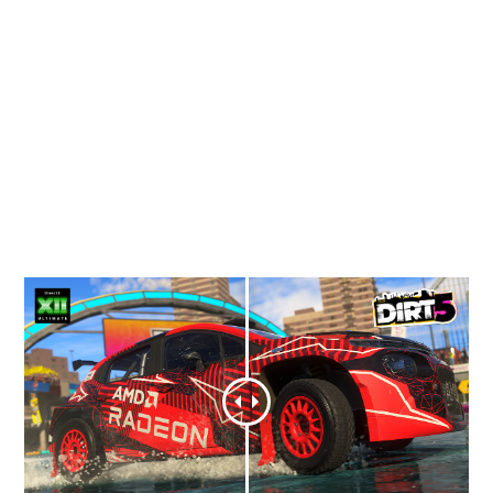
görsel gerçeklik seviyesi katar. AMD RDNA™
2 mimarisi desteği ile donanımsal
hızlandırma kullanarak yansıma,
gölgelendirme ve ortam ışıklandırması gibi
değerleri AMD Radeon™ RX 6000 serisi
ekran kartlarında gerçek zamanlı çerçeve
hızlarında gerçekleştirir.