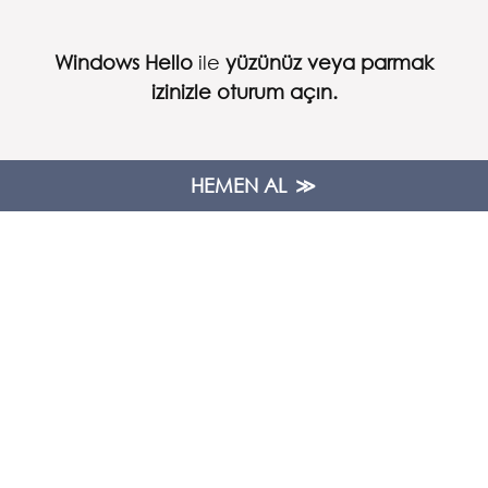
Windows Hello
ile
yüzünüz veya parmak
izinizle oturum açın.
HEMEN AL
Laptopunuzda şifre girmeye oranla
3 kata
kadar daha hızlı ve daha güvenli
oturum
açın.