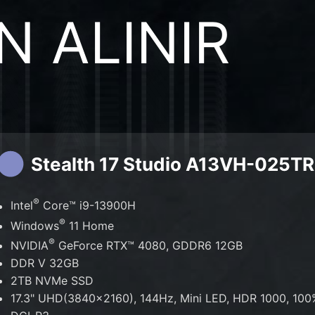
N ALINIR
Stealth 17 Studio A13VH-025TR
®
Intel
Core™ i9-13900H
®
Windows
11 Home
®
NVIDIA
GeForce RTX™ 4080, GDDR6 12GB
DDR V 32GB
2TB NVMe SSD
17.3" UHD(3840x2160), 144Hz, Mini LED, HDR 1000, 100