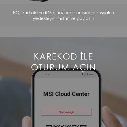
PC, Android ve iOS cihazlarınız arasında dosyaları
yedekleyin, indirin ve paylaşın
KAREKOD ILE
OTURUM AÇIN