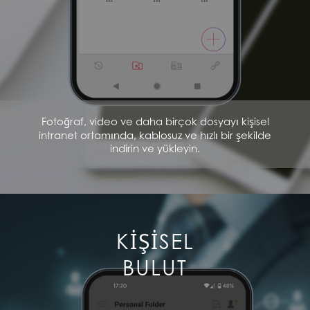
Fotoğraf, video ve daha birçok dosyayı kişisel
intranet ortamında, kablosuz ve hızlı bir şekilde
indirin ve yükleyin.
KİŞİSEL
BULUT