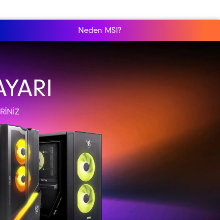
Neden MSI?
AYARI
RINIZ