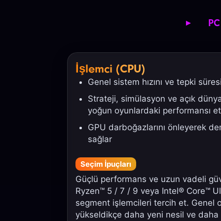
PC
İşlemci (CPU)
Genel sistem hızını ve tepki süres
Strateji, simülasyon ve açık dünya
yoğun oyunlardaki performansı et
GPU darboğazlarını önleyerek den
sağlar
Seçim İpuçları
Güçlü performans ve uzun vadeli güve
Ryzen™ 5 / 7 / 9 veya Intel® Core™ Ult
segment işlemcileri tercih et. Genel 
yükseldikçe daha yeni nesil ve daha 