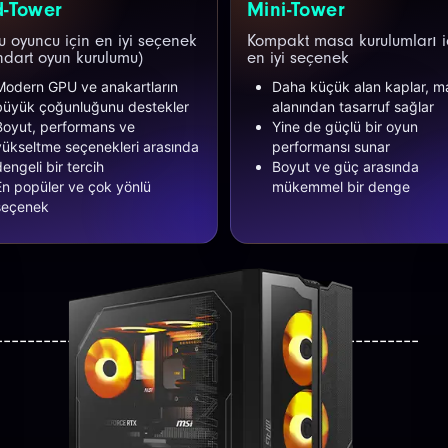
d-Tower
Mini-Tower
 oyuncu için en iyi seçenek
Kompakt masa kurulumları i
ndart oyun kurulumu)
en iyi seçenek
Modern GPU ve anakartların
Daha küçük alan kaplar, m
büyük çoğunluğunu destekler
alanından tasarruf sağlar
Boyut, performans ve
Yine de güçlü bir oyun
yükseltme seçenekleri arasında
performansı sunar
dengeli bir tercih
Boyut ve güç arasında
En popüler ve çok yönlü
mükemmel bir denge
seçenek
-----------------------------------------------------
---