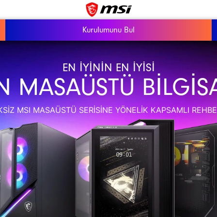
Kurulumunu Bul
EN İYININ EN İYISI
 MASAÜSTÜ BILGIS
KSIZ MSI MASAÜSTÜ SERISINE YÖNELIK KAPSAMLI REHBE