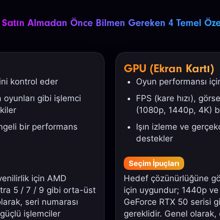
 Satın Almadan Önce Bilmen Gereken 4 Temel Özel
GPU (Ekran Kartı)
ini kontrol eder
Oyun performansı için
 oyunları gibi işlemci
FPS (kare hızı), görse
kiler
(1080p, 1440p, 4K) be
geli bir performans
Işın izleme ve gerçekç
destekler
Seçim İpuçları
nilirlik için AMD
Hedef çözünürlüğüne gö
ra 5 / 7 / 9 gibi orta-üst
için uygundur; 1440p ve
olarak, seri numarası
GeForce RTX 50 serisi g
güçlü işlemciler
gereklidir. Genel olarak