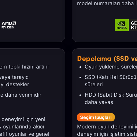
model numaraları daha i
Depolama (SSD v
 tepki hızını artırır
Oyun yükleme süreleri
eya tarayıcı
SSD (Katı Hal Sürücüs
yı destekler
süreleri
e daha verimlidir
HDD (Sabit Disk Sürü
daha yavaş
Seçim İpuçları
deneyimi için yeni
A oyunlarında akıcı
Modern oyun deneyimi iç
fif oyunlar ve genel
deneyim için işletim sis