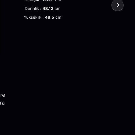
Derinlik :
48.12
cm
Yükseklik :
48.5
cm
ere
ra