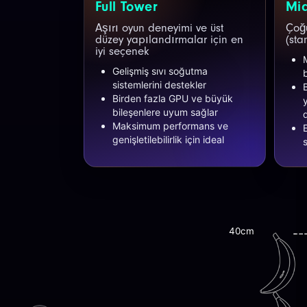
Full Tower
Mi
Aşırı oyun deneyimi ve üst
Çoğu
düzey yapılandırmalar için en
(sta
iyi seçenek
Gelişmiş sıvı soğutma
sistemlerini destekler
Birden fazla GPU ve büyük
bileşenlere uyum sağlar
Maksimum performans ve
genişletilebilirlik için ideal
40cm
--
--