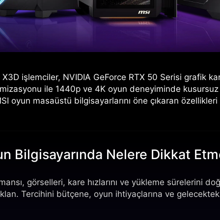
MD X3D işlemciler, NVIDIA GeForce RTX 50 Serisi grafik ka
mizasyonu ile 1440p ve 4K oyun deneyiminde kusursuz akı
I oyun masaüstü bilgisayarlarını öne çıkaran özellikleri
un Bilgisayarında Nelere Dikkat Etm
ansı, görselleri, kare hızlarını ve yükleme sürelerini do
n. Tercihini bütçene, oyun ihtiyaçlarına ve gelecekteki