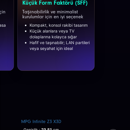
Küçük Form Faktörü (SFF)
çin
Taşınabilirlik ve minimalist
kurulumlar için en iyi seçenek
asa
Kompakt, konsol rakibi tasarım
Küçük alanlara veya TV
dolaplarına kolayca sığar
Hafif ve taşınabilir; LAN partileri
veya seyahat için ideal
MPG Infinite Z3 X3D
Genişlik :
23.51
cm