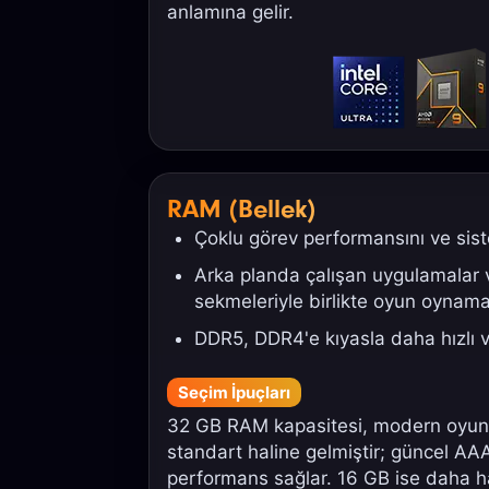
anlamına gelir.
RAM (Bellek)
Çoklu görev performansını ve sistem
Arka planda çalışan uygulamalar v
sekmeleriyle birlikte oyun oynama
DDR5, DDR4'e kıyasla daha hızlı v
Seçim İpuçları
32 GB RAM kapasitesi, modern oyun 
standart haline gelmiştir; güncel AA
performans sağlar. 16 GB ise daha ha