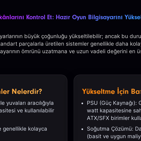
ânlarını Kontrol Et: Hazır Oyun Bilgisayarını Yüksel
ayarlarının büyük çoğunluğu yükseltilebilir; ancak bu du
tandart parçalarla üretilen sistemler genellikle daha kola
isayarının ömrünü uzatmana ve uzun vadeli değerini en ü
nler Nelerdir?
Yükseltme İçin Ba
 yuvaları aracılığıyla
PSU (Güç Kaynağı): Ge
itesi ve kullanılabilir
watt kapasitesine sa
ATX/SFX birimler kullan
 genellikle kolayca
Soğutma Çözümü: Dah
(basit ve uygun maliy