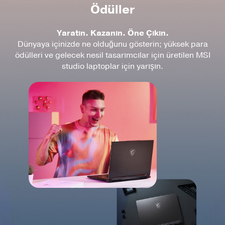
Ödüller
Yaratın. Kazanın. Öne Çıkın.
Dünyaya içinizde ne olduğunu gösterin; yüksek para
ödülleri ve gelecek nesil tasarımcılar için üretilen MSI
studio laptoplar için yarışın.