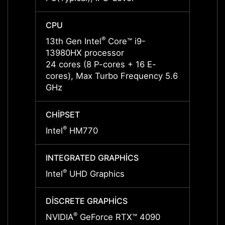
CPU
CPU
®
13th Gen Intel
Core™ i9-
13th G
13980HX processor
13950
24 cores (8 P-cores + 16 E-
24 cor
cores), Max Turbo Frequency 5.6
cores
GHz
GHz
CHIPSET
CHIPS
®
®
Intel
HM770
Intel
INTEGRATED GRAPHİCS
INTEG
®
®
Intel
UHD Graphics
Intel
DİSCRETE GRAPHİCS
DİSCR
®
NVIDIA
GeForce RTX™ 4090
NVIDI