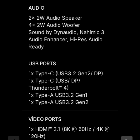
AUDIO
AUDI
2x 2W Audio Speaker
2x 2W
4x 2W Audio Woofer
4x 2W
Sound by Dynaudio, Nahimic 3
Sound
Audio Enhancer, Hi-Res Audio
Audio
Ready
Ready
USB PORTS
USB P
1x Type-C (USB3.2 Gen2/ DP)
1x Ty
1x Type-C (USB/ DP/
1x Ty
Thunderbolt™ 4)
Thund
1x Type-A USB3.2 Gen1
1x Ty
1x Type-A USB3.2 Gen2
1x Ty
VİDEO PORTS
VİDEO
1x HDMI™ 2.1 (8K @ 60Hz / 4K @
1x HD
120Hz)
120Hz