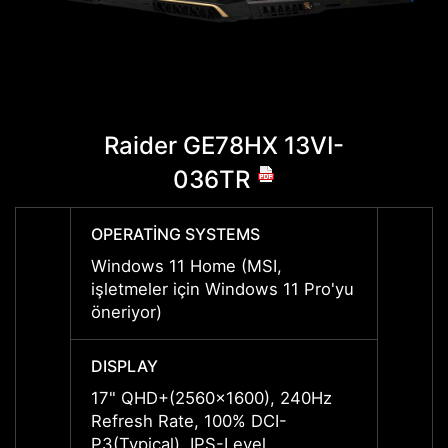
Raider GE78HX 13VI-
Rai
036TR
OPERATİNG SYSTEMS
OPERA
Windows 11 Home (MSI,
Windo
işletmeler için Windows 11 Pro'yu
recom
öneriyor)
busine
DISPLAY
DISPL
17" QHD+(2560x1600), 240Hz
17" Q
Refresh Rate, 100% DCI-
Refres
P3(Typical), IPS-Level
DCI-P3