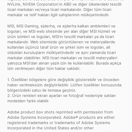
NVLink, NVIDIA Corporation'ın ABD ve diğer ülkelerdeki tescilli
ticari markaları ve/veya ticari markalarıdır. Diğer tüm ticari
markalar ve telif hakları ilgili sahiplerinin mülkiyetindedir.
MSI, MSI Gaming, ejderha, ve ejderha kalkan amblemleri ve
logoları, ve MSI web sitesinde yer alan diğer MSI hizmet ve
ürün isimleri ve logoları, MSI'ın tescilli markaları ya da ticari
markalarıdır. Web sitemizde görüntülenen ve materyallerde
kullanılan üçüncü taraf ürün ve şirket isim ve logoları, ait
oldukları kuruluşların mülkiyetindedir ve aynı zamanda ticari
markalar olabilirler. MSI ticari markaları ve tescilli materyalleri
yalnızca MSI'dan alınan yazılı izin ile kullanılabilir. Burada açıkça
izin verilmeyen diğer tüm haklar saklıdır.
1. Özellikler bölgelere göre değişiklik gösterebilir ve önceden
haber verilmeksizin değiştirilebilir. Lütfen özellikler konusunda
bölgenizdeki satıcı ile temasa geçiniz.
2. Ürün renkleri ekran ayarları ve fotoğraf nedeniyle satılan
modelden farklı olabilir.
Adobe product box shots reprinted with permission from
Adobe Systems Incorporated. Adobe® products are either
registered trademarks or trademarks of Adobe Systems
Incorporated in the United States and/or other