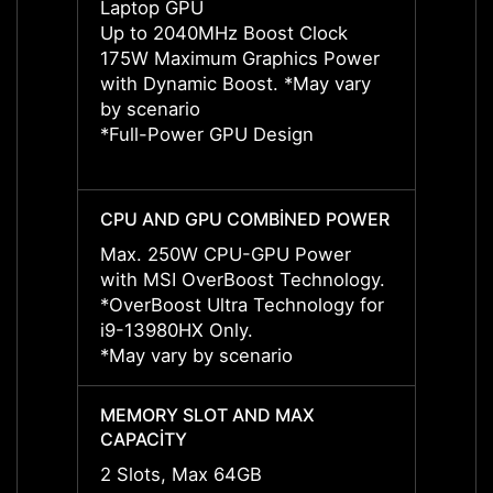
Laptop GPU
Lapto
Up to 2040MHz Boost Clock
175W Maximum Graphics Power
Up to
with Dynamic Boost. *May vary
175W 
by scenario
with 
*Full-Power GPU Design
by sce
*Full
CPU AND GPU COMBİNED POWER
CPU 
Max. 250W CPU-GPU Power
Max. 
with MSI OverBoost Technology.
with 
*OverBoost Ultra Technology for
*OverB
i9-13980HX Only.
i9-13
*May vary by scenario
*May v
MEMORY SLOT AND MAX
MEMO
CAPACİTY
CAPAC
2 Slots, Max 64GB
2 Slo