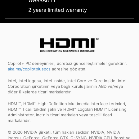
WARRANTY
WARR
2 years limited warranty
2 year
Copilot+ PC deneyimleri, ücretsiz güncelleştirmeler gerektirir.
aka.ms/copilotpluspcs
adresine göz atın.
Intel, Intel logosu, Intel Inside, Intel Core ve Core Inside, Intel
Corporation şirketinin veya bağlı kuruluşlarının ABD ve/veya
diğer ülkelerde ticari markalarıdır.
HDMI™, HDMI™ High-Definition Multimedia Interface terimleri,
HDMI™ Ticari takdim şekli ve HDMI™ Logoları HDMI™ Licensing
Administrator, Inc.’nin ticari markaları veya tescilli ticari
markalarıdır.
© 2026 NVIDIA Şirketi. tüm hakları saklıdır. NVIDIA, NVIDIA
logosu, GeForce, GeForce GTX, G-SYNC, NVIDIA GPU Boost ve