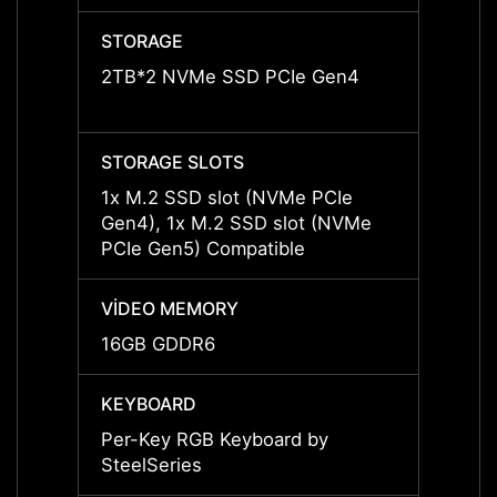
STORAGE
STOR
2TB*2 NVMe SSD PCIe Gen4
2TB*1
NVMe 
STORAGE SLOTS
STORA
1x M.2 SSD slot (NVMe PCIe
1x M.
Gen4), 1x M.2 SSD slot (NVMe
Gen4)
PCIe Gen5) Compatible
PCIe 
VIDEO MEMORY
VIDE
16GB GDDR6
12GB
KEYBOARD
KEYB
Per-Key RGB Keyboard by
Per-K
SteelSeries
SteelS