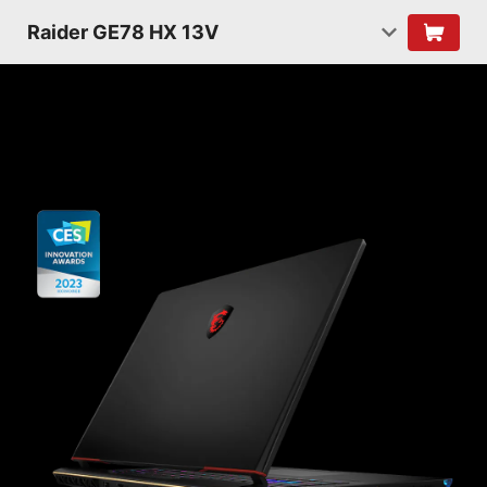
Raider GE78 HX 13V