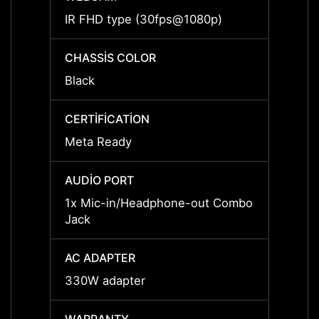
IR FHD type (30fps@1080p)
IR FH
CHASSIS COLOR
CHASS
Black
Black
CERTİFİCATİON
CERTİ
Meta Ready
Meta 
AUDIO PORT
AUDIO
1x Mic-in/Headphone-out Combo
1x Mi
Jack
Jack
AC ADAPTER
AC AD
330W adapter
330W