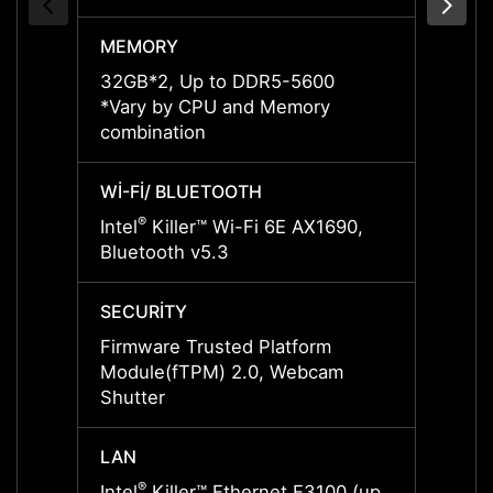
MEMORY
MEMO
32GB*2, Up to DDR5-5600
32GB*
*Vary by CPU and Memory
by CP
combination
Wİ-Fİ/ BLUETOOTH
Wİ-Fİ
®
®
Intel
Killer™ Wi-Fi 6E AX1690,
Intel
Bluetooth v5.3
Bluet
SECURITY
SECUR
Firmware Trusted Platform
Firmw
Module(fTPM) 2.0, Webcam
Modul
Shutter
Shutt
LAN
LAN
®
®
Intel
Killer™ Ethernet E3100 (up
Intel