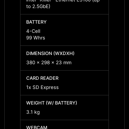
to 2.5GbE)
to 2.
BATTERY
BATT
4-Cell
4-Cell
99 Whrs
99 Wh
DIMENSION (WXDXH)
DIMEN
380 x 298 x 23 mm
380 x
CARD READER
CARD
1x SD Express
1x SD
WEIGHT (W/ BATTERY)
WEIGH
3.1 kg
3.1 kg
WEBCAM
WEBC