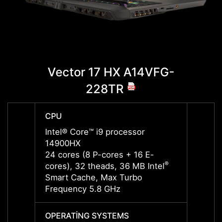
Vector 17 HX A14VFG-
Vec
228TR
CPU
CPU
Intel® Core™ i9 processor
Intel®
14900HX
1490
24 cores (8 P-cores + 16 E-
24 cor
®
cores), 32 theads, 36 MB Intel
cores)
Smart Cache, Max Turbo
Smart
Frequency 5.8 GHz
Frequ
OPERATING SYSTEMS
OPERA