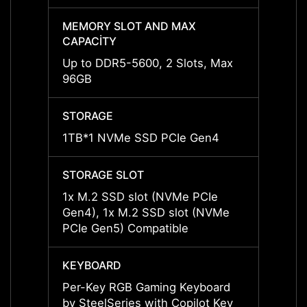
MEMORY SLOT AND MAX
MEMO
CAPACITY
CAPAC
Up to DDR5-5600, 2 Slots, Max
Up to
96GB
96GB
STORAGE
STOR
1TB*1 NVMe SSD PCIe Gen4
2TB*1
STORAGE SLOT
STORA
1x M.2 SSD slot (NVMe PCIe
1x M.
Gen4), 1x M.2 SSD slot (NVMe
Gen4)
PCIe Gen5) Compatible
PCIe 
KEYBOARD
KEYB
Per-Key RGB Gaming Keyboard
Per-K
by SteelSeries with Copilot Key
by Ste