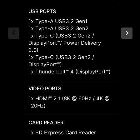
USB PORTS
USB P
1x Type-A USB3.2 Gen1
1x Ty
1x Type-A USB3.2 Gen2
1x Ty
1x Type-C (USB3.2 Gen2 /
1x Ty
DisplayPort™/ Power Delivery
Displa
3.0)
3.0)
1x Type-C (USB3.2 Gen2 /
1x Ty
DisplayPort™)
Displa
1x Thunderbolt™ 4 (DisplayPort™)
1x Thu
VIDEO PORTS
VIDEO
1x HDMI™ 2.1 (8K @ 60Hz / 4K @
1x HD
120Hz)
120Hz
CARD READER
CARD
1x SD Express Card Reader
1x SD