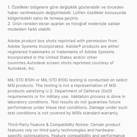
1. Özellikler bölgelere göre değişiklik gösterebilir ve önceden
haber verilmeksizin değiştirilebilir. Lütfen özellikler konusunda
bölgenizdeki satıcı ile temasa geçiniz.
2. Ürün renkleri ekran ayarları ve fotoğraf nedeniyle satılan
modelden farklı olabilir.
Adobe product box shots reprinted with permission from
Adobe Systems Incorporated. Adobe® products are either
registered trademarks or trademarks of Adobe Systems
Incorporated in the United States and/or other
countries.Autodesk screen shots reprinted courtesy of
Autodesk, Inc.
MIL-STD 810H or MIL-STD 810G testing is conducted on select
MSI products. The testing is not a representation of MSI
products satisfying U.S. Department of Defense (DoD)
requirements or for military use. Validation process is done in
laboratory conditions. Test results do not guarantee future
performance under these test conditions. Damage under such
test conditions is not covered by MSI’s standard warranty.
Third-Party Feature & Compatibility Notice: Certain product
features rely on third-party technologies and hardware-
specific optimizations. Feature compatibility and performance