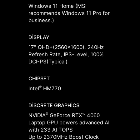
Windows 11 Home (MSI
Windo
recommends Windows 11 Pro for
recom
business.)
busine
DISPLAY
DISPL
17" QHD+(2560x1600), 240Hz
17" Q
Refresh Rate, IPS-Level, 100%
Refres
DCI-P3(Typical)
DCI-P3
CHIPSET
CHIPS
®
®
Intel
HM770
Intel
DISCRETE GRAPHICS
DISCR
®
NVIDIA
GeForce RTX™ 4060
NVIDI
Laptop GPU powers advanced AI
Lapto
with 233 AI TOPS
with 
Up to 2370MHz Boost Clock
Up to