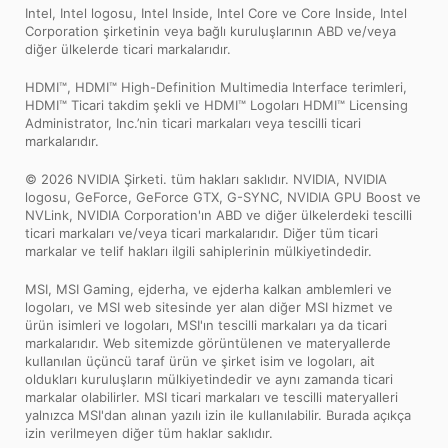
Intel, Intel logosu, Intel Inside, Intel Core ve Core Inside, Intel
Corporation şirketinin veya bağlı kuruluşlarının ABD ve/veya
diğer ülkelerde ticari markalarıdır.
HDMI™, HDMI™ High-Definition Multimedia Interface terimleri,
HDMI™ Ticari takdim şekli ve HDMI™ Logoları HDMI™ Licensing
Administrator, Inc.’nin ticari markaları veya tescilli ticari
markalarıdır.
© 2026 NVIDIA Şirketi. tüm hakları saklıdır. NVIDIA, NVIDIA
logosu, GeForce, GeForce GTX, G-SYNC, NVIDIA GPU Boost ve
NVLink, NVIDIA Corporation'ın ABD ve diğer ülkelerdeki tescilli
ticari markaları ve/veya ticari markalarıdır. Diğer tüm ticari
markalar ve telif hakları ilgili sahiplerinin mülkiyetindedir.
MSI, MSI Gaming, ejderha, ve ejderha kalkan amblemleri ve
logoları, ve MSI web sitesinde yer alan diğer MSI hizmet ve
ürün isimleri ve logoları, MSI'ın tescilli markaları ya da ticari
markalarıdır. Web sitemizde görüntülenen ve materyallerde
kullanılan üçüncü taraf ürün ve şirket isim ve logoları, ait
oldukları kuruluşların mülkiyetindedir ve aynı zamanda ticari
markalar olabilirler. MSI ticari markaları ve tescilli materyalleri
yalnızca MSI'dan alınan yazılı izin ile kullanılabilir. Burada açıkça
izin verilmeyen diğer tüm haklar saklıdır.