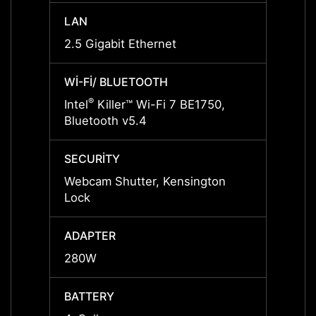
LAN
LAN
2.5 Gigabit Ethernet
2.5 Gi
WI-FI/ BLUETOOTH
WI-FI
®
®
Intel
Killer™ Wi-Fi 7 BE1750,
Intel
Bluetooth v5.4
Bluet
SECURITY
SECUR
Webcam Shutter, Kensington
Webca
Lock
Lock
ADAPTER
ADAP
280W
280W
BATTERY
BATT