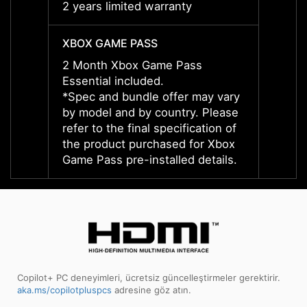
2 years limited warranty
2 year
XBOX GAME PASS
XBOX 
2 Month Xbox Game Pass
2 Mon
Essential included.
Essent
*Spec and bundle offer may vary
*Spec
by model and by country. Please
by mod
refer to the final specification of
refer 
the product purchased for Xbox
the p
Game Pass pre-installed details.
Game P
Copilot+ PC deneyimleri, ücretsiz güncelleştirmeler gerektirir.
aka.ms/copilotpluspcs
adresine göz atın.