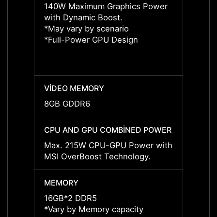
140W Maximum Graphics Power
140W 
with Dynamic Boost.
with 
*May vary by scenario
*May v
*Full-Power GPU Design
*Full
VIDEO MEMORY
VIDE
8GB GDDR6
8GB 
CPU AND GPU COMBINED POWER
CPU 
Max. 215W CPU-GPU Power with
Max. 
MSI OverBoost Technology.
MSI O
MEMORY
MEMO
16GB*2 DDR5
16GB*
*Vary by Memory capacity
*Vary