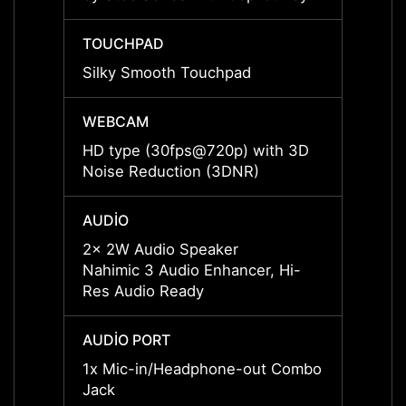
TOUCHPAD
TOUC
Silky Smooth Touchpad
Silky
WEBCAM
WEBC
HD type (30fps@720p) with 3D
HD ty
Noise Reduction (3DNR)
Noise
AUDIO
AUDI
2x 2W Audio Speaker
2x 2W
Nahimic 3 Audio Enhancer, Hi-
Nahimi
Res Audio Ready
Res A
AUDIO PORT
AUDIO
1x Mic-in/Headphone-out Combo
1x Mi
Jack
Jack