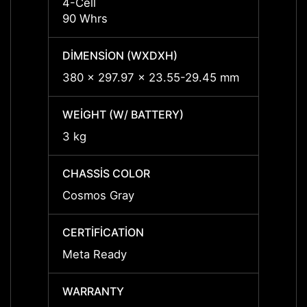
4-Cell
4-Cell
90 Whrs
90 Wh
DIMENSION (WXDXH)
DIMEN
380 x 297.97 x 23.55-29.45 mm
380 x
WEIGHT (W/ BATTERY)
WEIGH
3 kg
3 kg
CHASSIS COLOR
CHASS
Cosmos Gray
Cosmo
CERTIFICATION
CERTI
Meta Ready
Meta 
WARRANTY
WARR