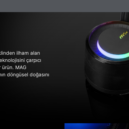
linden ilham alan
nolojisini çarpıcı
bir ürün. MAG
nın döngüsel doğasını