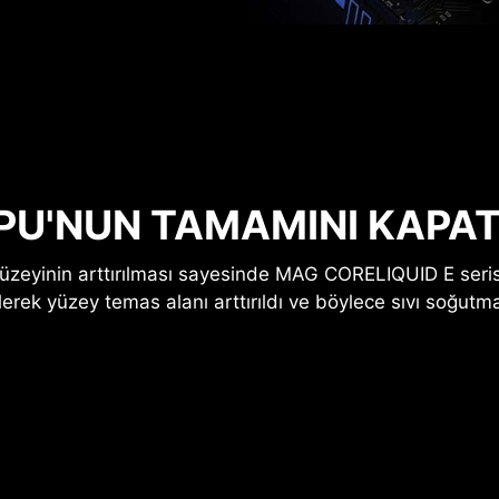
PU'NUN TAMAMINI KAPAT
üzeyinin arttırılması sayesinde MAG CORELIQUID E seri
lerek yüzey temas alanı arttırıldı ve böylece sıvı soğutma s