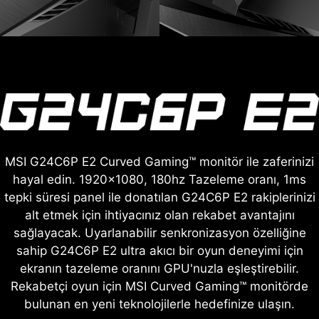
MSI G24C6P E2 Curved Gaming™ monitör ile zaferinizi
hayal edin. 1920x1080, 180hz Tazeleme oranı, 1ms
tepki süresi panel ile donatılan G24C6P E2 rakiplerinizi
alt etmek için ihtiyacınız olan rekabet avantajını
sağlayacak. Uyarlanabilir senkronizasyon özelliğine
sahip G24C6P E2 ultra akıcı bir oyun deneyimi için
ekranın tazeleme oranını GPU'nuzla eşleştirebilir.
Rekabetçi oyun için MSI Curved Gaming™ monitörde
bulunan en yeni teknolojilerle hedefinize ulaşın.