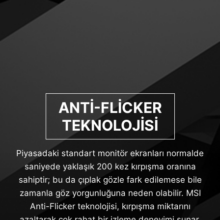
ANTI-FLICKER
TEKNOLOJISI
Piyasadaki standart monitör ekranları normalde
saniyede yaklaşık 200 kez kırpışma oranına
sahiptir; bu da çıplak gözle fark edilemese bile
zamanla göz yorgunluğuna neden olabilir. MSI
Anti-Flicker teknolojisi, kırpışma miktarını
azaltarak çok rahat bir izleme deneyimi sunar.