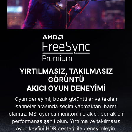
BERRAK VE KONFORLU
Anti-Flicker ve Less Blue Light teknolojileri
sayesinde son derece konforlu bir izleme
deneyimi yaşayın. Ekran kırpışma miktarını
azaltan ve daha az mavi ışık yayan bu panel ile
gözleriniz yorulmadan çok daha uzun süre
oynayabileceksiniz.
YIRTILMASIZ, TAKILMASIZ
GÖRÜNTÜ
AKICI OYUN DENEYIMI
Oyun deneyimi, bozuk görüntüler ve takılan
sahneler arasında seçim yapmaktan ibaret
olamaz. MSI oyuncu monitörü ile akıcı, berrak bir
performansa şahit olun. Yırtılma ve takılmasız
oyun keyfini HDR desteği ile deneyimleyin.