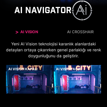
AI NAVIGATOR
AI VISION
AI CROSSHAIR
Hedef artısı otomatik olarak renk değiştirerek
Yeni AI Vision teknolojisi karanlık alanlardaki
detayları ortaya çıkarırken genel parlaklığı ve renk
arkaplan rengi ne olursa olsun nişan aldığınız
noktayı belirgin bir şekilde görmenizi sağlar.
doygunluğunu da geliştirir.
AI VISION KAPALI
AI VISION AÇIK