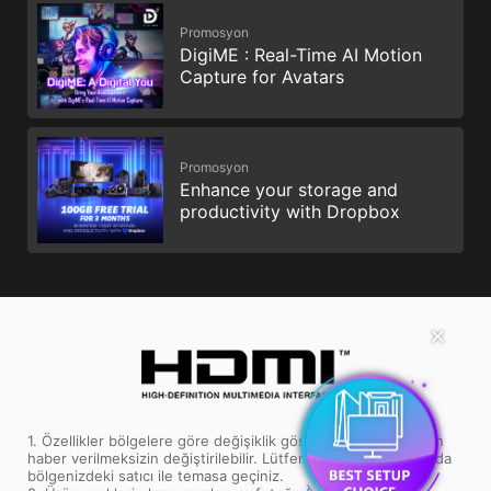
Promosyon
DigiME : Real-Time AI Motion
Capture for Avatars
Promosyon
Enhance your storage and
productivity with Dropbox
✕
1. Özellikler bölgelere göre değişiklik gösterebilir ve önceden
haber verilmeksizin değiştirilebilir. Lütfen özellikler konusunda
bölgenizdeki satıcı ile temasa geçiniz.