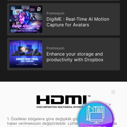
Promosyon
DigiME : Real-Time AI Motion
Capture for Avatars
Promosyon
Enhance your storage and
productivity with Dropbox
✕
1. Özellikler bölgelere göre değişiklik gösterebilir ve önceden
haber verilmeksizin değiştirilebilir. Lütfen özellikler konusunda