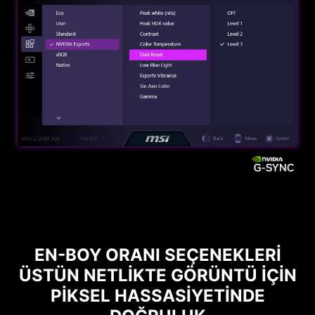
EN-BOY ORANI SEÇENEKLERI
ÜSTÜN NETLIKTE GÖRÜNTÜ IÇIN
PIKSEL HASSASIYETINDE