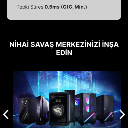
Tepki Süresi
0.5ms (GtG, Min.)
NIHAI SAVAŞ MERKEZINIZI İNŞA
EDIN