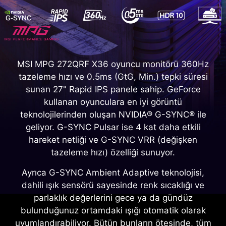
MSI MPG 272QRF X36 oyuncu monitörü 360Hz
tazeleme hızı ve 0.5ms (GtG, Min.) tepki süresi
sunan 27" Rapid IPS panele sahip. GeForce
kullanan oyunculara en iyi görüntü
teknolojilerinden oluşan NVIDIA® G-SYNC® ile
geliyor. G-SYNC Pulsar ise 4 kat daha etkili
hareket netliği ve G-SYNC VRR (değişken
tazeleme hızı) özelliği sunuyor.
Ayrıca G-SYNC Ambient Adaptive teknolojisi,
dahili ışık sensörü sayesinde renk sıcaklığı ve
parlaklık değerlerini gece ya da gündüz
bulunduğunuz ortamdaki ışığı otomatik olarak
uyumlandırabiliyor. Bütün bunların ötesinde, tüm