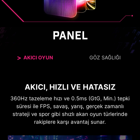
PANEL
AKICI OYUN
GÖZ SAĞLIĞI
DAHA NET, DAHA RAHAT GÖRÜN.
AKICI, HIZLI VE HATASIZ
360Hz tazeleme hızı ve 0.5ms (GtG, Min.) tepki
Anti-Flicker ve Less Blue Light teknolojileri,
izleme deneyiminizi daha konforlu hale getirmek
süresi ile FPS, savaş, yarış, gerçek zamanlı
için insan gözünün göremediği ekran kırpışmasını
strateji ve spor gibi shızlı akan oyun türlerinde
ve mavi ışık yayılımını azaltır. Bu sayede göz
rakiplere karşı avantaj sunar.
yorgunluğu yaşamadan daha uzun süre
oynayabilirsiniz.