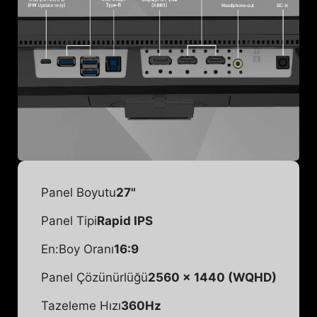
Panel Boyutu
27"
Panel Tipi
Rapid IPS
En:Boy Oranı
16:9
Panel Çözünürlüğü
2560 x 1440 (WQHD)
Tazeleme Hızı
360Hz