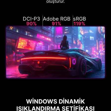
oluşturur.
DCI-P3
Adobe RGB
sRGB
90%
91%
119%
WINDOWS DINAMIK
IŞIKLANDIRMA SETIFIKASI