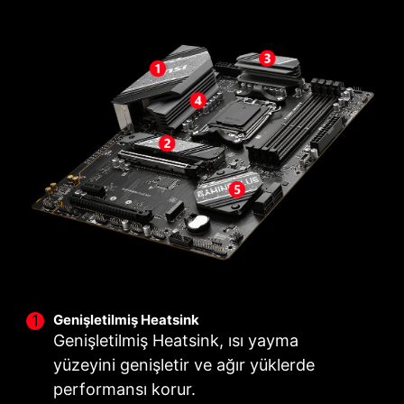
12+2+1 güç tasarımına sahip VRM tasarımı ile
DIY DOSTU
Vidalarla aranız iyi değil mi? MSI yenilikçi EZ M.2
maksimum performansı ortaya çıkarın ve
Clip tasarımı ile M.2 SSD kurulumunu hızlı ve
sürdürün. Çift güç konektörü ve özel Core Boost
zahmetsiz hale getiriyor.
teknolojisini bir araya getiren MSI B650 GAMING
PLUS WIFI, üst düzey işlemcilerin meydan
okumalarına hazır.
12
2
1
FAZ
FAZ
FAZ
ÇEKİRDEK
SOC
MISC
GÜCÜ
GÜCÜ
GÜCÜ
Genişletilmiş Heatsink
Genişletilmiş Heatsink, ısı yayma
yüzeyini genişletir ve ağır yüklerde
performansı korur.