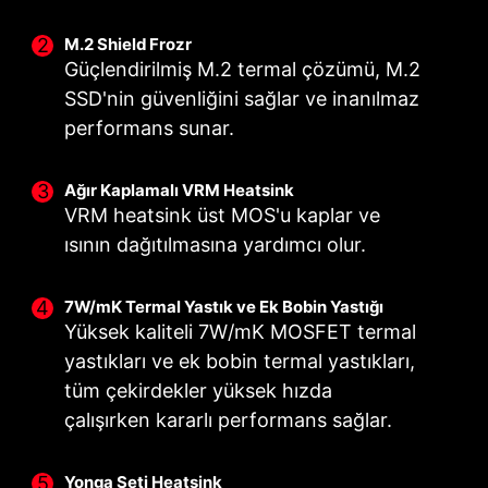
M.2 Shield Frozr
Güçlendirilmiş M.2 termal çözümü, M.2
SSD'nin güvenliğini sağlar ve inanılmaz
performans sunar.
Ağır Kaplamalı VRM Heatsink
VRM heatsink üst MOS'u kaplar ve
ısının dağıtılmasına yardımcı olur.
ÇİFT GÜÇ
DIGITALL GÜÇ TASARIMI
CORE BOOST
KONNEKTÖRLERİ
Tamamen dijital bir güç
Birinci sınıf düzen sadece çok
7W/mK Termal Yastık ve Ek Bobin Yastığı
İki adet 8 pinli konektör,
tasarımı, CPU'ya nokta
çekirdekli CPU'yu
Yüksek kaliteli 7W/mK MOSFET termal
hızaşırtmalı çok çekirdekli CPU
hassasiyetinde daha hızlı ve
desteklemekle kalmaz, aynı
yastıkları ve ek bobin termal yastıkları,
için bile yeterli güç sağlar.
bozulmamış akım iletimi sağlar.
zamanda CPU hız aşırtmanız
tüm çekirdekler yüksek hızda
için mükemmel koşullar yaratır.
çalışırken kararlı performans sağlar.
Yonga Seti Heatsink