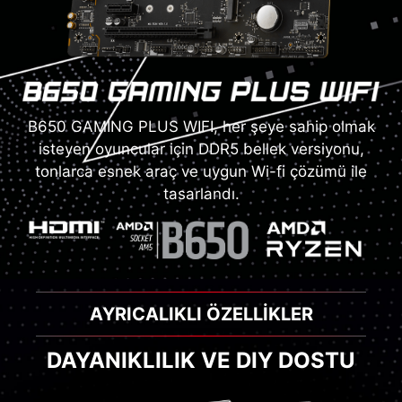
B650 GAMING PLUS WIFI, her şeye sahip olmak
isteyen oyuncular için DDR5 bellek versiyonu,
tonlarca esnek araç ve uygun Wi-fi çözümü ile
tasarlandı.
AYRICALIKLI ÖZELLİKLER
DAYANIKLILIK VE DIY DOSTU