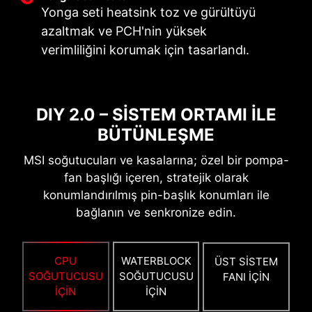
Yonga seti heatsink toz ve gürültüyü
OPTİMİZE EDİLMİŞ PCB
azaltmak ve PCH'nin yüksek
ÇÖZÜMÜ
YENİDEN BAŞLATMA GARANTİLİ
verimliliğini korumak için tasarlandı.
PCB tasarımı, güvenilir devre iletimi için faydalı
BIOS'unuzu güncellerken sorun yaşadınız ya da
olan daha yüksek bant genişliği ve daha yüksek
bir şekilde bozdunuz mu? Endişelenmeyin, MSI
aktarım hızları için optimize edildi.
DIY 2.0 – SİSTEM ORTAMI İLE
anakartlar sisteminizi yeniden başarılı bir
şekilde başlatmak için birden fazla seçenek
BÜTÜNLEŞME
sunar.
MSI soğutucuları ve kasalarına; özel bir pompa-
fan başlığı içeren, stratejik olarak
konumlandırılmış pin-başlık konumları ile
bağlanın ve senkronize edin.
CPU
WATERBLOCK
ÜST SİSTEM
SOĞUTUCUSU
SOĞUTUCUSU
FANI İÇİN
İÇİN
İÇİN