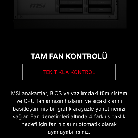
MASI
1 SANİYEDE HIZAŞIRTMA!
LOAD
TAM FAN KONTROLÜ
TMA
TEK TIKLA KONTROL
F
MSI anakartlar, BIOS ve yazılımdaki tüm sistem
ve CPU fanlarınızın hızlarını ve sıcaklıklarını
basitleştirilmiş bir grafik arayüzle yönetmenizi
MSI SÜRÜCÜ KURULUM ARACI
sağlar. Fan denetimleri altında 4 farklı sıcaklık
İnternete bağlandığınızda MSI Driver Utility
hedefi için fan hızlarını otomatik olarak
MSI Game Boost ile 1 saniyede hızaşırtma yapın,
Installer yazılımı donanımınızı algılar ve en uygun
ayarlayabilirsiniz.
daha fazla FPS için ihtiyacınız olan güç desteğini