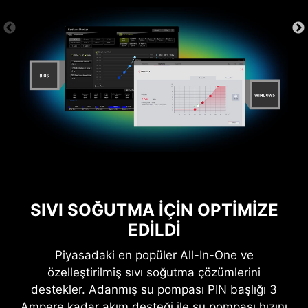
sürücüleri sunar. Böylece yalnızca birkaç
alın.
tıklamayla sürücüleri indirip kurabilirsiniz.
Daha
fazla bilgi
*Lütfen önce internet bağlantınızı yapınız. Aksi
takdirde Driver Utility Installer yazılım otomatik olarak
başlatılmayacaktır.
SIVI SOĞUTMA İÇİN OPTİMİZE
EDİLDİ
Piyasadaki en popüler All-In-One ve
özelleştirilmiş sıvı soğutma çözümlerini
destekler. Adanmış su pompası PIN başlığı 3
Ampere kadar akım desteği ile su pompası hızını