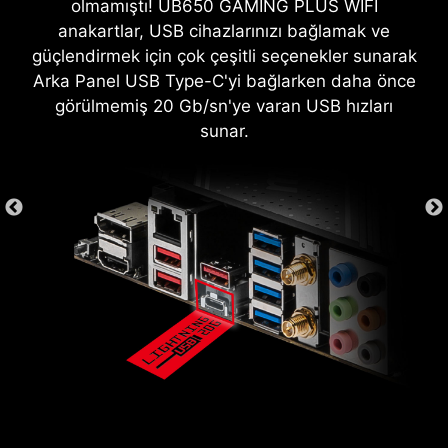
olmamıştı! UB650 GAMING PLUS WIFI
yazılımının 60 günlük ücretsiz sürümü ile gelir.
anakartlar, USB cihazlarınızı bağlamak ve
AIDA64 Extreme, sistem görüntüleme, tanılama
güçlendirmek için çok çeşitli seçenekler sunarak
ve benchmark testleri yapmak için mükemmel
Arka Panel USB Type-C'yi bağlarken daha önce
bir uygulamadır. Bu uygulama ile PC'nizin
görülmemiş 20 Gb/sn'ye varan USB hızları
donanım ve yazılımları ile ilgili detaylı bilgiye
sunar.
sahip olabilir, CSV ve HTML gibi farklı
formatlarda dışa aktarabilirsiniz.