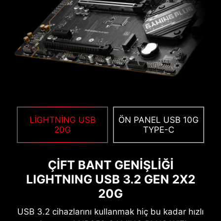
Rengarenk sanat eserinizi kolayca oluşturun.
LIGHTNING USB
ÖN PANEL USB 10G
Sadece birkaç tıklama ile istediğiniz renkleri
20G
TYPE-C
serpiştirin.
ÇİFT BANT GENİŞLİĞİ
LIGHTNING USB 3.2 GEN 2X2
AIDA64 EXTREME VE ÖZEL
20G
KULLANICI ARAYÜZÜ
USB 3.2 cihazlarını kullanmak hiç bu kadar hızlı
MSI anakartlar AIDA64 Extreme - MSI edition