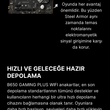
GAME BOOST
Oyunda her avantaj
Daha fazla performans için tek bir düğme ile
önemlidir. Bu yüzden
hızaşırtma yapın.
Steel Armor aynı
zamanda temas
M-FLASH
noktalarını
elektromanyetik
CMOS Setup aracı ile BIOS yazılımınızı hızla ve
EXPO PROFİLLERİ İLE KOLAY
sinyal girişimine karşı
güvenle birkaç dakikada güncelleyin.
HIZAŞIRTMA
da korur.
DONANIM MONİTÖRÜ
MSI, sisteminizin her an kararlı çalıştığından
emin olmak için sektörün önde gelen bellek
Sıcaklık, bellek kapasitesi, saat hızları ve voltaj
üreticileri ile birlikte zorlu koşullarda detaylı
gibi önemli donanım bilgilerine anında erişin.
HIZLI VE GELECEĞE HAZIR
bellek testleri yürütür. Kolayca etkinleştirilen
DEPOLAMA
MEMORY TRY IT
EXPO profilleri, otomatik güç ayarları ile en iyi
B650 GAMING PLUS WIFI anakartlar, en son
bellek hızı ve kararlılığını sunar.
Sistem belleğinizi uç noktada hızlara ulaştırın ve
depolama standartlarının tümünü destekler ve
daha yüksek performans elde edin.
kullanıcıların herhangi bir ultra hızlı depolama
cihazını bağlamasına olanak tanır. Oyunlara
ARAMA VE FAVORİLER
daha hızlı başlayın, seviyeleri daha hızlı yükleyin