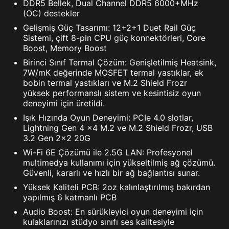
DDR5 Bellek, Dual Channel DDR5 6000+MHz
(OC) destekler
Gelişmiş Güç Tasarımı: 12+2+1 Duet Rail Güç
Sistemi, çift 8-pin CPU güç konnektörleri, Core
Boost, Memory Boost
Birinci Sınıf Termal Çözüm: Genişletilmiş Heatsink,
7W/mK değerinde MOSFET termal yastıklar, ek
bobin termal yastıkları ve M.2 Shield Frozr
yüksek performanslı sistem ve kesintisiz oyun
deneyimi için üretildi.
Işık Hızında Oyun Deneyimi: PCIe 4.0 slotlar,
Lightning Gen 4 x4 M.2 ve M.2 Shield Frozr, USB
3.2 Gen 2x2 20G
Wi-Fi 6E Çözümü ile 2.5G LAN: Profesyonel
multimedya kullanımı için yükseltilmiş ağ çözümü.
Güvenli, kararlı ve hızlı bir ağ bağlantısı sunar.
Yüksek Kaliteli PCB: 2oz kalınlaştırılmış bakırdan
yapılmış 6 katmanlı PCB
Audio Boost: En sürükleyici oyun deneyimi için
kulaklarınızı stüdyo sınıfı ses kalitesiyle