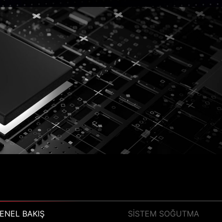
ENEL BAKIŞ
2 CLIP
PI
SÜRÜCÜ KURULUM ARACI
SİSTEM SOĞUTMA
PCB TASARIMI