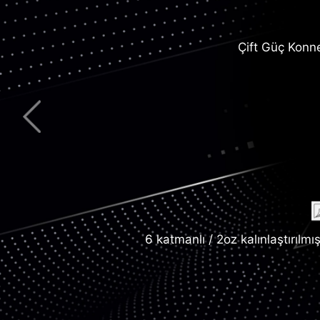
2.5G Ağ Çöz
Çift Güç Konn
Genişletilmiş Heat
Ters çevrilebilir Ty
En yeni Wi-F
M.2 Shield F
6 katmanlı / 2oz kalınlaştırılmı