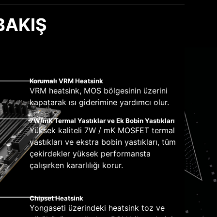
M ENTEGRASYON
Dİ
BAKIŞ
ılar ve en uygun sürücüleri sunar. Böylece
OTOMATİK FAN
D kurulumunu hızlı ve zahmetsiz hale getiriyor.
ALGILAMA
üzerinde adanmış pompa fanı da dahil olmak
 destekler. Adanmış su pompası PIN başlığı 3
rformansı yakalayın ve sürdürün. Çift güç
nsı yakalayın ve sürdürün. Çift güç
tomatik olarak başlatılmayacaktır.
anak tanır. Ayrıca belirgin şekilde çizilmiş
ğır iş yüklerini kaldırmaya hazır.
ğır iş yüklerini kaldırmaya hazır.
sunar.
ıcaklıklarını basitleştirilmiş bir grafik arayüzle
Korumalı VRM Heatsink
 hızlarını otomatik olarak ayarlayabilirsiniz.
VRM heatsink, MOS bölgesinin üzerini
kapatarak ısı giderimine yardımcı olur.
7W/mK Termal Yastıklar ve Ek Bobin Yastıkları
Yüksek kaliteli 7W / mK MOSFET termal
yastıkları ve ekstra bobin yastıkları, tüm
çekirdekler yüksek performansta
çalışırken kararlılığı korur.
Chipset Heatsink
Yongaseti üzerindeki heatsink toz ve