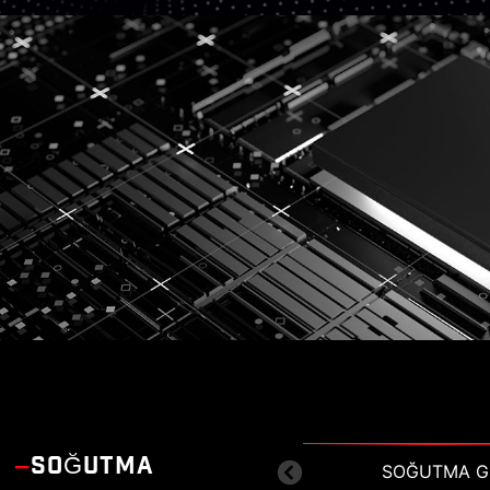
SOĞUTMA
SOĞUTMA G
EZ M.
YA