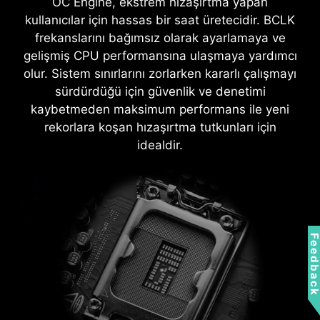
OC Engine, ekstrem hızaşırtma yapan
bağlılığının altını çizmektedir..
kullanıcılar için hassas bir saat üretecidir. BCLK
frekanslarını bağımsız olarak ayarlamaya ve
gelişmiş CPU performansına ulaşmaya yardımcı
olur. Sistem sınırlarını zorlarken kararlı çalışmayı
sürdürdüğü için güvenlik ve denetimi
kaybetmeden maksimum performans ile yeni
rekorlara koşan hızaşırtma tutkunları için
idealdir.
Feedbac
CPU / PWM IC