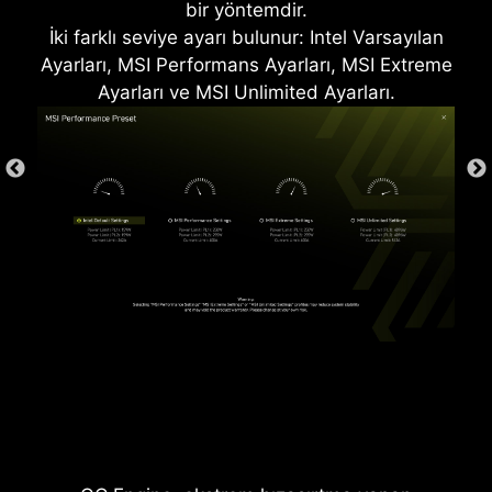
bir yöntemdir.
İki farklı seviye ayarı bulunur: Intel Varsayılan
Ayarları, MSI Performans Ayarları, MSI Extreme
* Görseller yalnızca temsil amaçlıdır. Detaylar için
Ayarları ve MSI Unlimited Ayarları.
teknik özelliklere göz atınız.
AŞIRI AKIM KORUMASI
MSI anakartlar, yerleşik OCP (aşırı akım
koruması) ile güvenliği ön planda tutarken USB
portları, DDR bellekler, PWM entegreleri ve CPU
gibi yaşamsal donanımları da aşırı akıma karşı
korur. Bu savunma mekanizması, güç
dalgalanmaları nedeniyle ortaya çıkabilecek
hasar risklerini azlatarak daha uzun vadeli bir
sistem kararlılığı sağlar. Donanımınızı güvende
tutmaya yönelik bu önlemler, MSI'ın dayanıklılık
ve kararlılıkta öncü anakartlar üretmeye olan