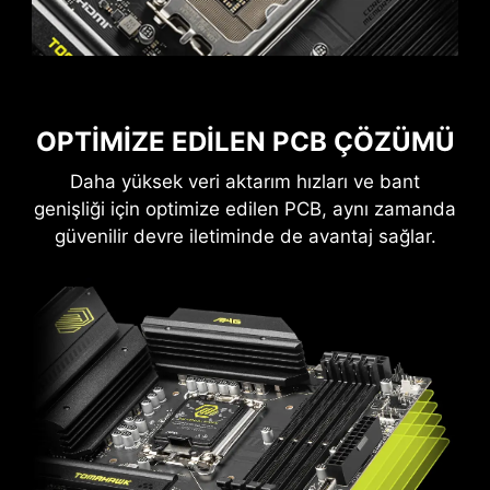
temas alanı sayesinde daha kararlı güç
iletimi sunar.
Düşük Empedans: Düşük özdirenç
sayesinde daha verimli bir elektrik akışı
sağlar.
Dayanıklılık: En zorlu koşullarda bile
OPTİMİZE EDİLEN PCB ÇÖZÜMÜ
kararlıdır.
Daha yüksek veri aktarım hızları ve bant
Yüksek elektrik akımı gerektiren
uygulamalar için uygundur.
genişliği için optimize edilen PCB, aynı zamanda
güvenilir devre iletiminde de avantaj sağlar.