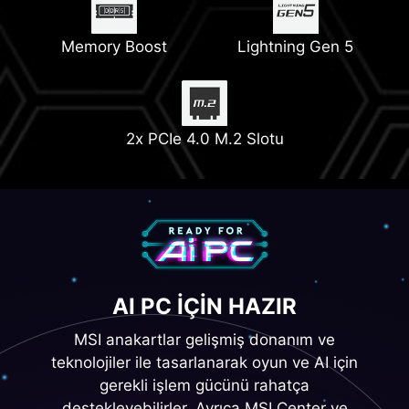
Memory Boost
Lightning Gen 5
2x PCIe 4.0 M.2 Slotu
AI PC IÇIN HAZIR
MSI anakartlar gelişmiş donanım ve
teknolojiler ile tasarlanarak oyun ve AI için
gerekli işlem gücünü rahatça
destekleyebilirler. Ayrıca MSI Center ve