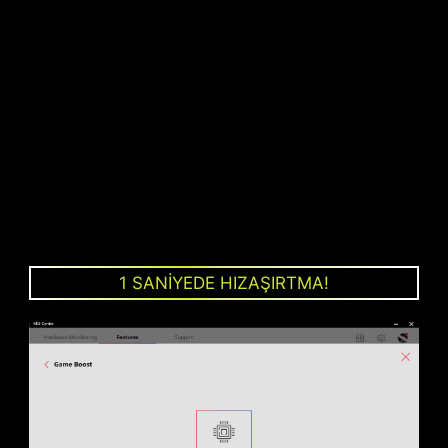
Arka ve Ön USB portları
GÜÇ FAZLARINDA
TOPRAKLAMA YAPISI
Güç safhalarının topraklama yapısı MSI'ın
1 SANİYEDE HIZAŞIRTMA!
patentli tasarımıdır. Bu yapı, güç fazları
tarafından üretilen elektromanyetik girişimleri
(EMI) engeller ve topraklama özellikleri ile ısıyı
bakır yüzeye verimli bir şekilde aktarır.