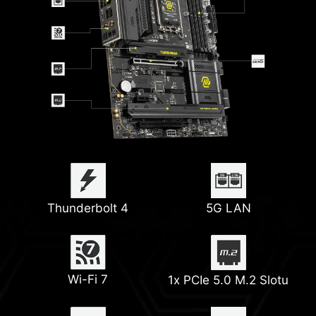
Thunderbolt 4
5G LAN
Wi-Fi 7
1x PCIe 5.0 M.2 Slotu