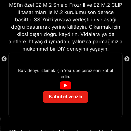
güvenlik sağlar.
MSI’ın özel EZ M.2 Shield Frozr II ve EZ M.2 CLIP
delving into intricate settings.
II tasarımları ile M.2 kurulumu son derece
basittir. SSD'nizi yuvaya yerleştirin ve aşağı
doğru bastırarak yerine kilitleyin. Çıkarmak için
klipsi dışarı doğru kaydırın. Vidalara ya da
aletlere ihtiyaç duymadan, yalnızca parmağınızla
mükemmel bir DIY deneyimi yaşayın.
Bu videoyu izlemek için YouTube çerezlerini kabul
edin.
EZ MOUNTING
GAME BOOST
EZ DEBUG LED
One-click CPU overclock
MSI anakartlarda devreler, kolay montaj için
Kabul et ve izle
automatically optimizes your CPU
yükseltme vidalarının çevresinde temiz ve boş
Dahili LED'ler sorunun kaynağını belirtere
performance, instantly tuning it to
alan kalacak şekilde tasarlanır. Ayrıca çizilme ve
sisteminizi tekrar çalışır hale getirmek için
the best possible level.
hasarı önlemek için her vida deliği çevresinde
tam olarak nereye bakmanız gerektiğini
EZ CONN-DESIGN (JAF_1)
koruyucu boya mevcuttur.
gösterir.
AI BOOST