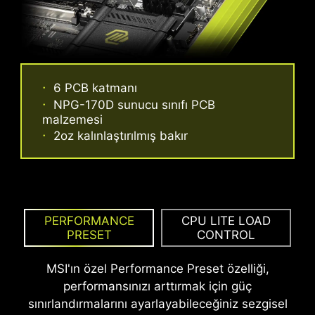
PASLANMAZ ÇELIK G/Ç PANELI
6 PCB katmanı
Oksitlenmeye karşı dayanıklı olan G/Ç paneline
NPG-170D sunucu sınıfı PCB
eklenen ekstra bir materyal katmanı sayesinde
malzemesi
statik elektrik ve elektromanyetik girişim
2oz kalınlaştırılmış bakır
gürültüsüne karşı koruma sağlar ve geleneksel
G/Ç panellerine göre çok daha dayanıklıdır.
Performance, Benchmark ve Memtest
PERFORMANCE
CPU LITE LOAD
modları kullanıcılara gereksinimleri ve
PRESET
CONTROL
belleklerinin hızaşırtma yetenekleri
doğrultusunda ideal konfigürasyonu
MSI'ın özel Performance Preset özelliği,
hızla belirleme esnekliği sunar.
performansınızı arttırmak için güç
sınırlandırmalarını ayarlayabileceğiniz sezgisel