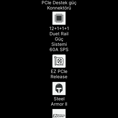
PCIe Destek güç
Konnektörü
12+1+1+1
Duet Rail
Güç
Sistemi
60A SPS
EZ PCIe
Release
Steel
Armor II