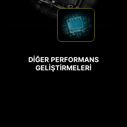
DİĞER PERFORMANS
DDR Bellek Yuvaları
GELİŞTİRMELERİ