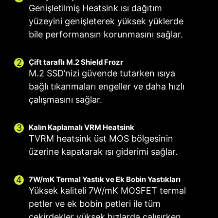
Genişletilmiş Heatsink ısı dağıtım
yüzeyini genişleterek yüksek yüklerde
bile performansın korunmasını sağlar.
Çift taraflı M.2 Shield Frozr
M.2 SSD’nizi güvende tutarken ısıya
bağlı tıkanmaları engeller ve daha hızlı
çalışmasını sağlar.
Akıllı Fan & Manuel Fan
Kullanım Senaryosu
Çoklu Profil Desteği
Kalın Kaplamalı VRM Heatsink
TVRM heatsink üst MOS bölgesinin
MSI Center Modu
Akıllı Fan
Farklı kullanım durumları için 5 adede kadar
üzerine kapatarak ısı giderimi sağlar.
Fan ayarlarını kullanıcı senaryosunda belirtilen
5 nokta ile fan ısı eğrisini ayarlama olanağı
profil depolayın.
kurallara göre ayarlar.
Manuel Fan
7W/mK Termal Yastık ve Ek Bobin Yastıkları
Belirlenen yüzdeye göre ısıyı manuel olarak
BIOS Modu
Yüksek kaliteli 7W/mK MOSFET termal
Fan ayarlarını BIOS değerlerine uyumlandırır.
değiştirme olanağı
petler ve ek bobin petleri ile tüm
Kullanıcı Tercihi
çekirdekler yüksek hızlarda çalışırken
CPU SOĞUTUCU
SIVI SOĞUTUCU