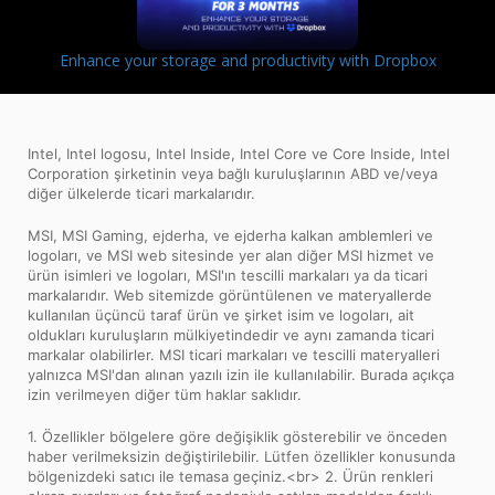
Enhance your storage and productivity with Dropbox
Intel, Intel logosu, Intel Inside, Intel Core ve Core Inside, Intel
Corporation şirketinin veya bağlı kuruluşlarının ABD ve/veya
diğer ülkelerde ticari markalarıdır.
MSI, MSI Gaming, ejderha, ve ejderha kalkan amblemleri ve
logoları, ve MSI web sitesinde yer alan diğer MSI hizmet ve
ürün isimleri ve logoları, MSI'ın tescilli markaları ya da ticari
markalarıdır. Web sitemizde görüntülenen ve materyallerde
kullanılan üçüncü taraf ürün ve şirket isim ve logoları, ait
oldukları kuruluşların mülkiyetindedir ve aynı zamanda ticari
markalar olabilirler. MSI ticari markaları ve tescilli materyalleri
yalnızca MSI'dan alınan yazılı izin ile kullanılabilir. Burada açıkça
izin verilmeyen diğer tüm haklar saklıdır.
1. Özellikler bölgelere göre değişiklik gösterebilir ve önceden
haber verilmeksizin değiştirilebilir. Lütfen özellikler konusunda
bölgenizdeki satıcı ile temasa geçiniz.<br> 2. Ürün renkleri