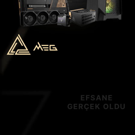
EFSANE
GERÇEK OLDU